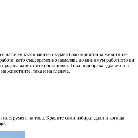
 е насочен към кравите, създава благоприятна за животните
а работа, като същевременно намалява до минимум работното ви
и щадяща животните обстановка. Това подобрява здравето на
на животните, така и на гледача.
 инструмент за това. Кравите сами избират дали и кога да
gs.