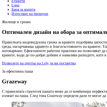
Етикети
Luna
Баня за копита
Изтегляне на брошури
Жилище и грижи
Оптимален дизайн на обора за оптималн
Правилната индивидуална грижа за кравите подобрява цялостно
среда, насърчаваща здравето и благосъстоянието на кравите. Т
натоварване. Ефективните работни практики ви позволяват да 
кравите, води до по-добри добиви и намалява разходите, като в
Позволете на център на Lely да ви посъветва
За ефективна паша
Grazeway
С правилната стратегия пашата може да се комбинира перфектно
излязат на паша. След това Grazeway определя дали те могат да 