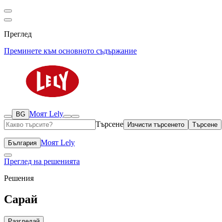
Преглед
Преминете към основното съдържание
Моят Lely
BG
Търсене
Изчисти търсенето
Търсене
Моят Lely
България
Преглед на решенията
Решения
Сарай
Разгледай