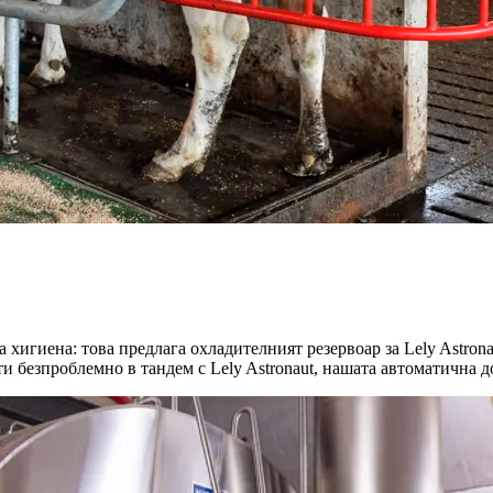
хигиена: това предлага охладителният резервоар за Lely Astrona
ти безпроблемно в тандем с Lely Astronaut, нашата автоматична д