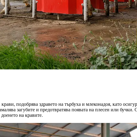
на крави, подобрява здравето на търбуха и млеконадоя, като осиг
намалява загубите и предотвратява появата на плесен или бучки.
доенето на кравите.