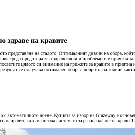
о здраве на кравите
то представяне на стадото. Оптималният дизайн на обора, който
акава среда предотвратява здравословни проблеми и е приятна з
посветите цялото си внимание на грижите за кравите в приятна 
 резултат се получава оптимален обор за доброто състояние както 
 с автоматичното доене. Кутията за избор на Grazeway е основен
го направят, като използва системата за разпознаване на крави Ta