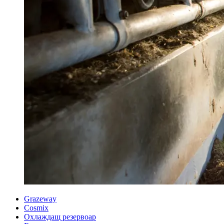
Grazeway
Cosmix
Охлаждащ резервоар