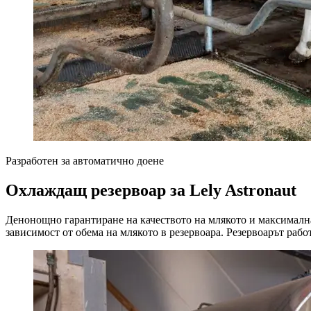
Разработен за автоматично доене
Охлаждащ резервоар за Lely Astronaut
Денонощно гарантиране на качеството на млякото и максимална 
зависимост от обема на млякото в резервоара. Резервоарът рабо