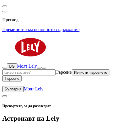
Преглед
Преминете към основното съдържание
Моят Lely
BG
Търсене
Изчисти търсенето
Търсене
Моят Lely
България
Превъртете, за да разгледате
Астронавт на Lely