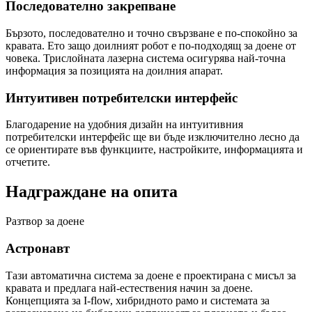
Последователно закрепване
Бързото, последователно и точно свързване е по-спокойно за
кравата. Ето защо доилният робот е по-подходящ за доене от
човека. Трислойната лазерна система осигурява най-точна
информация за позицията на доилния апарат.
Интуитивен потребителски интерфейс
Благодарение на удобния дизайн на интуитивния
потребителски интерфейс ще ви бъде изключително лесно да
се ориентирате във функциите, настройките, информацията и
отчетите.
Надграждане на опита
Разтвор за доене
Астронавт
Тази автоматична система за доене е проектирана с мисъл за
кравата и предлага най-естествения начин за доене.
Концепцията за I-flow, хибридното рамо и системата за