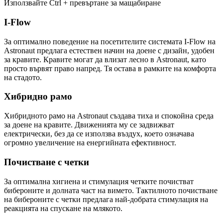
Използвайте Ctrl + превъртане за мащабиране
I-Flow
За оптимално поведение на посетителите системата I-Flow на
Astronaut предлага естествен начин на доене с дизайн, удобен
за кравите. Кравите могат да влизат лесно в Astronaut, като
просто вървят право напред. Тя остава в рамките на комфорта
на стадото.
Хибридно рамо
Хибридното рамо на Astronaut създава тиха и спокойна среда
за доене на кравите. Движенията му се задвижват
електрически, без да се използва въздух, което означава
огромно увеличение на енергийната ефективност.
Почистване с четки
За оптимална хигиена и стимулация четките почистват
бибероните и долната част на вимето. Тактилното почистване
на бибероните с четки предлага най-добрата стимулация на
реакцията на спускане на млякото.