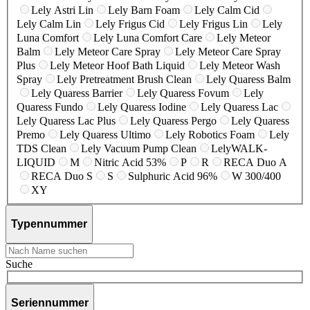
Lely Astri Lin
Lely Barn Foam
Lely Calm Cid
Lely Calm Lin
Lely Frigus Cid
Lely Frigus Lin
Lely
Luna Comfort
Lely Luna Comfort Care
Lely Meteor
Balm
Lely Meteor Care Spray
Lely Meteor Care Spray
Plus
Lely Meteor Hoof Bath Liquid
Lely Meteor Wash
Spray
Lely Pretreatment Brush Clean
Lely Quaress Balm
Lely Quaress Barrier
Lely Quaress Fovum
Lely
Quaress Fundo
Lely Quaress Iodine
Lely Quaress Lac
Lely Quaress Lac Plus
Lely Quaress Pergo
Lely Quaress
Premo
Lely Quaress Ultimo
Lely Robotics Foam
Lely
TDS Clean
Lely Vacuum Pump Clean
LelyWALK-
LIQUID
M
Nitric Acid 53%
P
R
RECA Duo A
RECA Duo S
S
Sulphuric Acid 96%
W 300/400
XY
Typennummer
Suche
Seriennummer