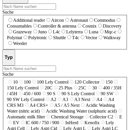
Suche
Additional reader
Aircon
Astronaut
Commodus
Consumables
Controller & antenna
Cosmix
Discovery
Grazeway
Juno
L4c
Lelyterra
Luna
Mqc-c
Polymat
Polytronic
Shuttle
T4c
Vector
Walkway
Weeder
Typ
Suche
10
100
100 Lely Control
120 Collector
150
150 Lely Control
20C
25 Plus
25C
30
400 / 35H
/ 45H
450 / 600
90 S
90 S Lely Control
90 SW
90 SW Lely Control
A2
A3
A3 Next
A4
A4
CRS M3
A4 CRS+
A5 / A5 Next
Acidic Washing
Water (nitric acid)
Acidic Washing Water (sulphuric acid)
Automatic milk filter
Chemical Storage
Collector C2
E
EV
IC 600 / 750 / 900
InHerd
Kenofix
Lely
Astri Cell
Lely Astri Cid
Lely Astri L
Lely Astri LC