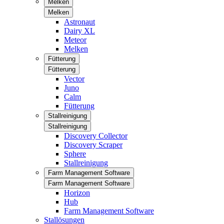
Melken
Melken
Astronaut
Dairy XL
Meteor
Melken
Fütterung
Fütterung
Vector
Juno
Calm
Fütterung
Stallreinigung
Stallreinigung
Discovery Collector
Discovery Scraper
Sphere
Stallreinigung
Farm Management Software
Farm Management Software
Horizon
Hub
Farm Management Software
Stallösungen