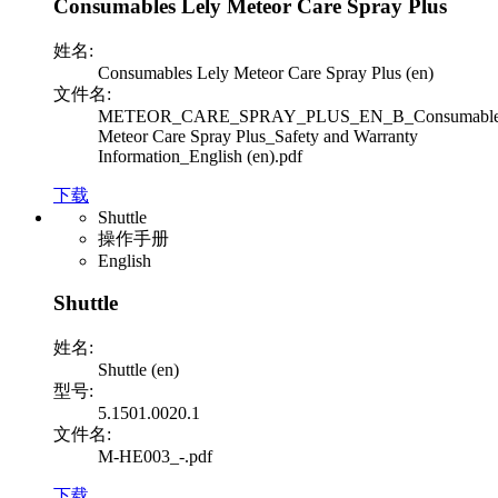
Consumables Lely Meteor Care Spray Plus
姓名:
Consumables Lely Meteor Care Spray Plus (en)
文件名:
METEOR_CARE_SPRAY_PLUS_EN_B_Consumables
Meteor Care Spray Plus_Safety and Warranty
Information_English (en).pdf
下载
Shuttle
操作手册
English
Shuttle
姓名:
Shuttle (en)
型号:
5.1501.0020.1
文件名:
M-HE003_-.pdf
下载