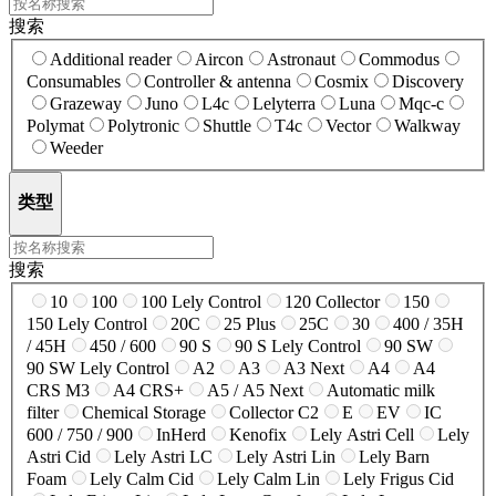
搜索
Additional reader
Aircon
Astronaut
Commodus
Consumables
Controller & antenna
Cosmix
Discovery
Grazeway
Juno
L4c
Lelyterra
Luna
Mqc-c
Polymat
Polytronic
Shuttle
T4c
Vector
Walkway
Weeder
类型
搜索
10
100
100 Lely Control
120 Collector
150
150 Lely Control
20C
25 Plus
25C
30
400 / 35H
/ 45H
450 / 600
90 S
90 S Lely Control
90 SW
90 SW Lely Control
A2
A3
A3 Next
A4
A4
CRS M3
A4 CRS+
A5 / A5 Next
Automatic milk
filter
Chemical Storage
Collector C2
E
EV
IC
600 / 750 / 900
InHerd
Kenofix
Lely Astri Cell
Lely
Astri Cid
Lely Astri LC
Lely Astri Lin
Lely Barn
Foam
Lely Calm Cid
Lely Calm Lin
Lely Frigus Cid