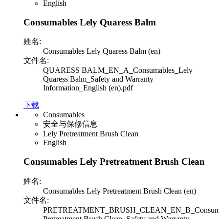
English
Consumables Lely Quaress Balm
姓名:
Consumables Lely Quaress Balm (en)
文件名:
QUARESS BALM_EN_A_Consumables_Lely
Quaress Balm_Safety and Warranty
Information_English (en).pdf
下载
Consumables
安全与保修信息
Lely Pretreatment Brush Clean
English
Consumables Lely Pretreatment Brush Clean
姓名:
Consumables Lely Pretreatment Brush Clean (en)
文件名:
PRETREATMENT_BRUSH_CLEAN_EN_B_Consumab
Pretreatment Brush Clean_Safety and Warranty