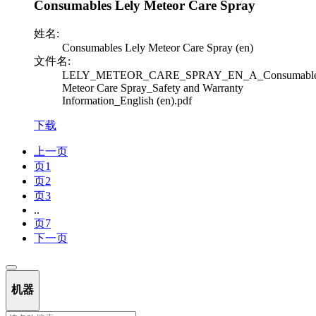
Consumables Lely Meteor Care Spray
姓名:
Consumables Lely Meteor Care Spray (en)
文件名:
LELY_METEOR_CARE_SPRAY_EN_A_Consumable
Meteor Care Spray_Safety and Warranty
Information_English (en).pdf
下载
上一页
页
1
页
2
页
3
..
页
7
下一页
机器