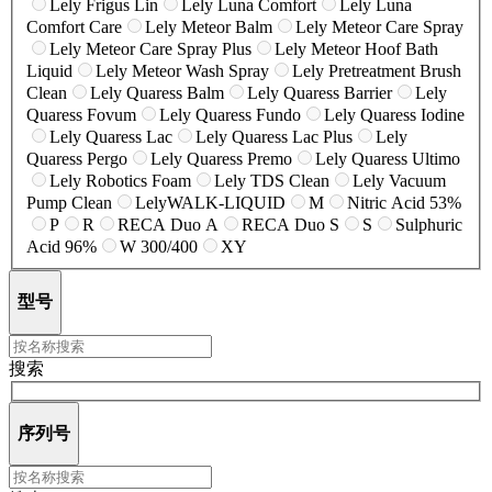
Lely Frigus Lin
Lely Luna Comfort
Lely Luna
Comfort Care
Lely Meteor Balm
Lely Meteor Care Spray
Lely Meteor Care Spray Plus
Lely Meteor Hoof Bath
Liquid
Lely Meteor Wash Spray
Lely Pretreatment Brush
Clean
Lely Quaress Balm
Lely Quaress Barrier
Lely
Quaress Fovum
Lely Quaress Fundo
Lely Quaress Iodine
Lely Quaress Lac
Lely Quaress Lac Plus
Lely
Quaress Pergo
Lely Quaress Premo
Lely Quaress Ultimo
Lely Robotics Foam
Lely TDS Clean
Lely Vacuum
Pump Clean
LelyWALK-LIQUID
M
Nitric Acid 53%
P
R
RECA Duo A
RECA Duo S
S
Sulphuric
Acid 96%
W 300/400
XY
型号
搜索
序列号