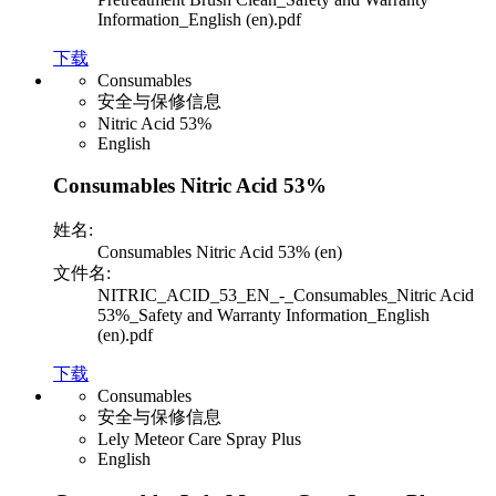
Information_English (en).pdf
下载
Consumables
安全与保修信息
Nitric Acid 53%
English
Consumables Nitric Acid 53%
姓名:
Consumables Nitric Acid 53% (en)
文件名:
NITRIC_ACID_53_EN_-_Consumables_Nitric Acid
53%_Safety and Warranty Information_English
(en).pdf
下载
Consumables
安全与保修信息
Lely Meteor Care Spray Plus
English