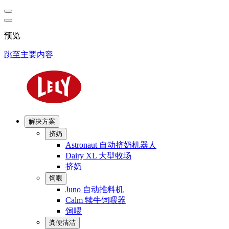
预览
跳至主要内容
解决方案
挤奶
Astronaut 自动挤奶机器人
Dairy XL 大型牧场
挤奶
饲喂
Juno 自动推料机
Calm 犊牛饲喂器
饲喂
粪便清洁