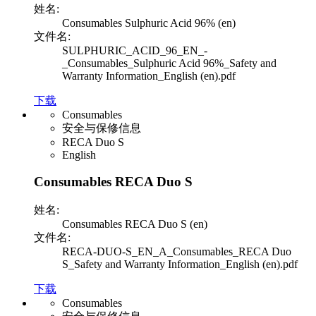
姓名:
Consumables Sulphuric Acid 96% (en)
文件名:
SULPHURIC_ACID_96_EN_-
_Consumables_Sulphuric Acid 96%_Safety and
Warranty Information_English (en).pdf
下载
Consumables
安全与保修信息
RECA Duo S
English
Consumables RECA Duo S
姓名:
Consumables RECA Duo S (en)
文件名:
RECA-DUO-S_EN_A_Consumables_RECA Duo
S_Safety and Warranty Information_English (en).pdf
下载
Consumables