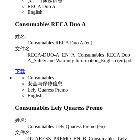
安全与保修信息
RECA Duo A
English
Consumables RECA Duo A
姓名:
Consumables RECA Duo A (en)
文件名:
RECA-DUO-A_EN_A_Consumables_RECA Duo
A_Safety and Warranty Information_English (en).pdf
下载
Consumables
安全与保修信息
Lely Quaress Premo
English
Consumables Lely Quaress Premo
姓名:
Consumables Lely Quaress Premo (en)
文件名:
QUARESS_PREMO_EN_B_Consumables_Lely