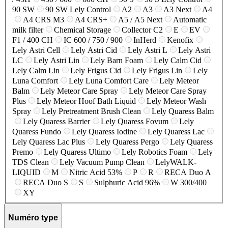
90 SW
90 SW Lely Control
A2
A3
A3 Next
A4
A4 CRS M3
A4 CRS+
A5 / A5 Next
Automatic
milk filter
Chemical Storage
Collector C2
E
EV
F1 / 400 CH
IC 600 / 750 / 900
InHerd
Kenofix
Lely Astri Cell
Lely Astri Cid
Lely Astri L
Lely Astri
LC
Lely Astri Lin
Lely Barn Foam
Lely Calm Cid
Lely Calm Lin
Lely Frigus Cid
Lely Frigus Lin
Lely
Luna Comfort
Lely Luna Comfort Care
Lely Meteor
Balm
Lely Meteor Care Spray
Lely Meteor Care Spray
Plus
Lely Meteor Hoof Bath Liquid
Lely Meteor Wash
Spray
Lely Pretreatment Brush Clean
Lely Quaress Balm
Lely Quaress Barrier
Lely Quaress Fovum
Lely
Quaress Fundo
Lely Quaress Iodine
Lely Quaress Lac
Lely Quaress Lac Plus
Lely Quaress Pergo
Lely Quaress
Premo
Lely Quaress Ultimo
Lely Robotics Foam
Lely
TDS Clean
Lely Vacuum Pump Clean
LelyWALK-
LIQUID
M
Nitric Acid 53%
P
R
RECA Duo A
RECA Duo S
S
Sulphuric Acid 96%
W 300/400
XY
Numéro type