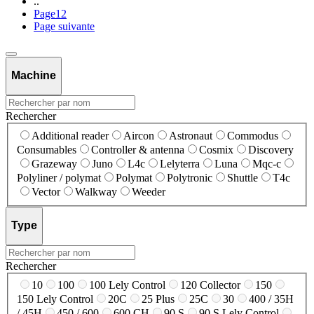
..
Page
12
Page suivante
Machine
Rechercher
Additional reader
Aircon
Astronaut
Commodus
Consumables
Controller & antenna
Cosmix
Discovery
Grazeway
Juno
L4c
Lelyterra
Luna
Mqc-c
Polyliner / polymat
Polymat
Polytronic
Shuttle
T4c
Vector
Walkway
Weeder
Type
Rechercher
10
100
100 Lely Control
120 Collector
150
150 Lely Control
20C
25 Plus
25C
30
400 / 35H
/ 45H
450 / 600
600 CH
90 S
90 S Lely Control