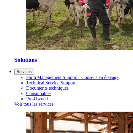
Solutions
Services
Farm Management Support - Conseils en élevage
Technical Service Support
Documents techniques
Consumables
Pre-Owned
Voir tous les services