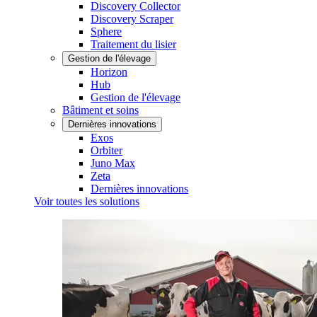
Discovery Collector
Discovery Scraper
Sphere
Traitement du lisier
Gestion de l'élevage
Horizon
Hub
Gestion de l'élevage
Bâtiment et soins
Dernières innovations
Exos
Orbiter
Juno Max
Zeta
Dernières innovations
Voir toutes les solutions