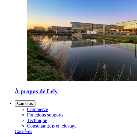
À propos de Lely
Carrières
Commerce
Fonctions supports
Technique
Consultant(e)s en élevage
Carrières