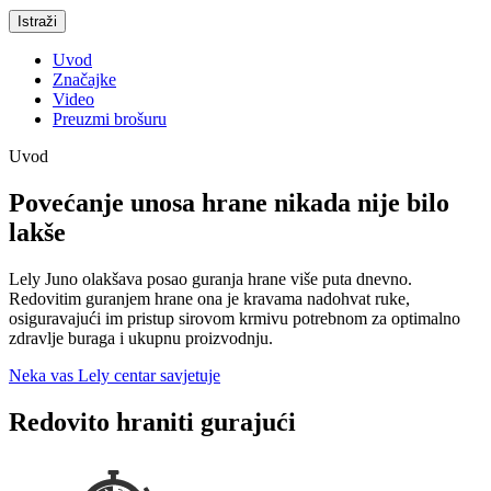
Istraži
Uvod
Značajke
Video
Preuzmi brošuru
Uvod
Povećanje unosa hrane nikada nije bilo
lakše
Lely Juno olakšava posao guranja hrane više puta dnevno.
Redovitim guranjem hrane ona je kravama nadohvat ruke,
osiguravajući im pristup sirovom krmivu potrebnom za optimalno
zdravlje buraga i ukupnu proizvodnju.
Neka vas Lely centar savjetuje
Redovito hraniti gurajući