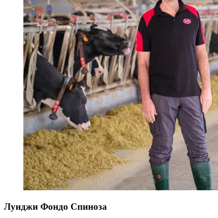
Луиджи Фондо Спиноза