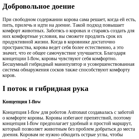
Добровольное доение
При свободном содержании корова сама решает, когда ей есть,
пить, прилечь и идти на доение. Такой подход повышает
комфорт животных. Заботясь о коровах и стараясь создать для
них комфортные условия, вы сможете продлить срок их
продуктивной жизни. Когда в коровнике достаточно
пространства, корова ведет себя более естественно, а это
значит, что ее общее самочувствие улучшается. Благодаря
концепции I-flow, коровы чувствуют себя комфортно.
Бесшумный гибридный манипулятор и усовершенствованная
система обнаружения сосков также способствуют комфорту
коров.
I поток и гибридная рука
Концепция I-flow
Концепция I-flow для роботов Astronaut создавалась с заботой
о комфорте коровы. Коровы избегают препятствий, поэтому
концепция I-flow предполагает удобный и простой маршрут,
который позволяет животным без проблем добраться до места
доения. Коровам не нужно обходить острые углы, чтобы