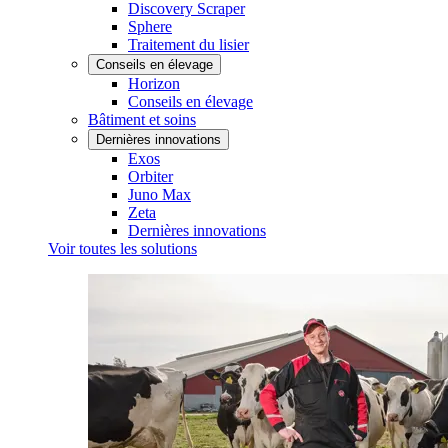
Discovery Scraper
Sphere
Traitement du lisier
Conseils en élevage
Horizon
Conseils en élevage
Bâtiment et soins
Dernières innovations
Exos
Orbiter
Juno Max
Zeta
Dernières innovations
Voir toutes les solutions