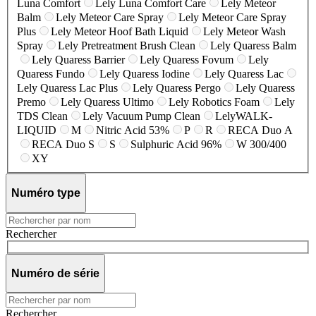
Luna Comfort
Lely Luna Comfort Care
Lely Meteor
Balm
Lely Meteor Care Spray
Lely Meteor Care Spray
Plus
Lely Meteor Hoof Bath Liquid
Lely Meteor Wash
Spray
Lely Pretreatment Brush Clean
Lely Quaress Balm
Lely Quaress Barrier
Lely Quaress Fovum
Lely
Quaress Fundo
Lely Quaress Iodine
Lely Quaress Lac
Lely Quaress Lac Plus
Lely Quaress Pergo
Lely Quaress
Premo
Lely Quaress Ultimo
Lely Robotics Foam
Lely
TDS Clean
Lely Vacuum Pump Clean
LelyWALK-
LIQUID
M
Nitric Acid 53%
P
R
RECA Duo A
RECA Duo S
S
Sulphuric Acid 96%
W 300/400
XY
Numéro type
Rechercher
Numéro de série
Rechercher