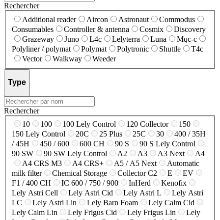
Rechercher
Additional reader
Aircon
Astronaut
Commodus
Consumables
Controller & antenna
Cosmix
Discovery
Grazeway
Juno
L4c
Lelyterra
Luna
Mqc-c
Polyliner / polymat
Polymat
Polytronic
Shuttle
T4c
Vector
Walkway
Weeder
Type
Rechercher
10
100
100 Lely Control
120 Collector
150
150 Lely Control
20C
25 Plus
25C
30
400 / 35H
/ 45H
450 / 600
600 CH
90 S
90 S Lely Control
90 SW
90 SW Lely Control
A2
A3
A3 Next
A4
A4 CRS M3
A4 CRS+
A5 / A5 Next
Automatic
milk filter
Chemical Storage
Collector C2
E
EV
F1 / 400 CH
IC 600 / 750 / 900
InHerd
Kenofix
Lely Astri Cell
Lely Astri Cid
Lely Astri L
Lely Astri
LC
Lely Astri Lin
Lely Barn Foam
Lely Calm Cid
Lely Calm Lin
Lely Frigus Cid
Lely Frigus Lin
Lely