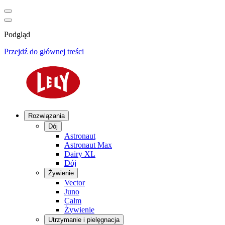
Podgląd
Przejdź do głównej treści
Rozwiązania
Dój
Astronaut
Astronaut Max
Dairy XL
Dój
Żywienie
Vector
Juno
Calm
Żywienie
Utrzymanie i pielęgnacja