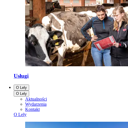
Usługi
O Lely
O Lely
Aktualności
Wydarzenia
Kontakt
O Lely