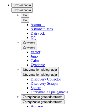
Rozwiązania
Rozwiązania
Dój
Dój
Astronaut
Astronaut Max
Dairy XL
Dój
Żywienie
Żywienie
Vector
Juno
Calm
Żywienie
Utrzymanie i pielęgnacja
Utrzymanie i pielęgnacja
Discovery Collector
Discovery Scraper
Sphere
Utrzymanie i pielęgnacja
Zarządzanie gospodarstwem
Zarządzanie gospodarstwem
Horizon