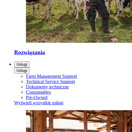
Rozwiązania
Usługi
Usługi
Farm Management Support
Technical Service Support
Dokumenty techniczne
Consumables
Pre-Owned
Wyświetl wszystkie usługi