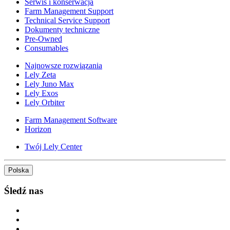
Serwis i konserwacja
Farm Management Support
Technical Service Support
Dokumenty techniczne
Pre-Owned
Consumables
Najnowsze rozwiązania
Lely Zeta
Lely Juno Max
Lely Exos
Lely Orbiter
Farm Management Software
Horizon
Twój Lely Center
Polska
Śledź nas