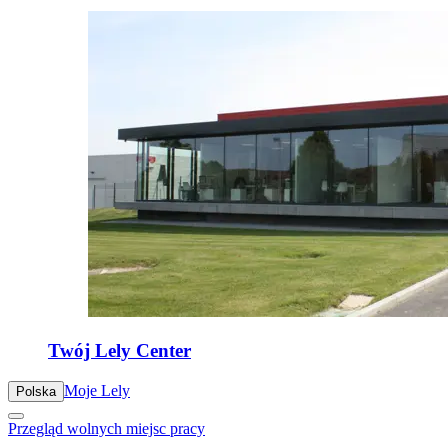
Twój Lely Center
Moje Lely
Polska
Przegląd wolnych miejsc pracy