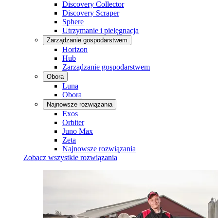
Discovery Collector
Discovery Scraper
Sphere
Utrzymanie i pielęgnacja
Zarządzanie gospodarstwem
Horizon
Hub
Zarządzanie gospodarstwem
Obora
Luna
Obora
Najnowsze rozwiązania
Exos
Orbiter
Juno Max
Zeta
Najnowsze rozwiązania
Zobacz wszystkie rozwiązania