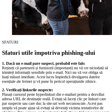
SFATURI
Sfaturi utile împotriva phishing-ului
1. Dacă un e-mail pare suspect, probabil este fals:
Rețineți că partenerii și furnizorii (importanti) nu vă cer niciodată să
trimiteți informații sensibile prin e-mail. Nici nu vă vor obliga să
luați măsuri imediate. Acest lucru împiedică divulgarea datelor
esențiale ale fermei și vă pune în pericol operațiunile zilnice.
2. Verificați linkurile suspecte:
Plasați cursorul peste hyperlinkuri din e-mailuri pentru a dezvălui
adresa URL de destinație reală. Evitați să faceți clic pe linkuri care
par suspecte sau care duc la site-uri web necunoscute. Acest pas
simplu vă poate ajuta să evitați să deveniți victima tentativelor de