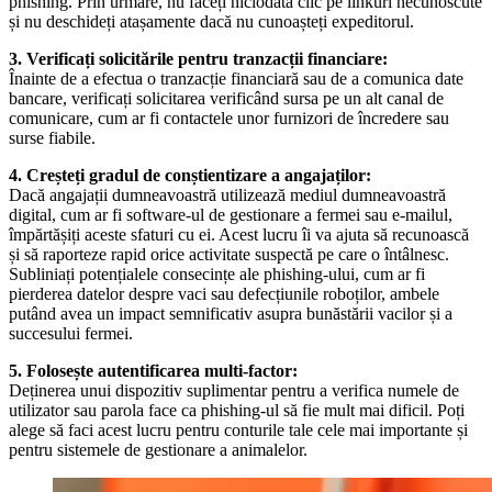
phishing. Prin urmare, nu faceți niciodată clic pe linkuri necunoscute
și nu deschideți atașamente dacă nu cunoașteți expeditorul.
3. Verificați solicitările pentru tranzacții financiare:
Înainte de a efectua o tranzacție financiară sau de a comunica date
bancare, verificați solicitarea verificând sursa pe un alt canal de
comunicare, cum ar fi contactele unor furnizori de încredere sau
surse fiabile.
4. Creșteți gradul de conștientizare a angajaților:
Dacă angajații dumneavoastră utilizează mediul dumneavoastră
digital, cum ar fi software-ul de gestionare a fermei sau e-mailul,
împărtășiți aceste sfaturi cu ei. Acest lucru îi va ajuta să recunoască
și să raporteze rapid orice activitate suspectă pe care o întâlnesc.
Subliniați potențialele consecințe ale phishing-ului, cum ar fi
pierderea datelor despre vaci sau defecțiunile roboților, ambele
putând avea un impact semnificativ asupra bunăstării vacilor și a
succesului fermei.
5. Folosește autentificarea multi-factor:
Deținerea unui dispozitiv suplimentar pentru a verifica numele de
utilizator sau parola face ca phishing-ul să fie mult mai dificil. Poți
alege să faci acest lucru pentru conturile tale cele mai importante și
pentru sistemele de gestionare a animalelor.