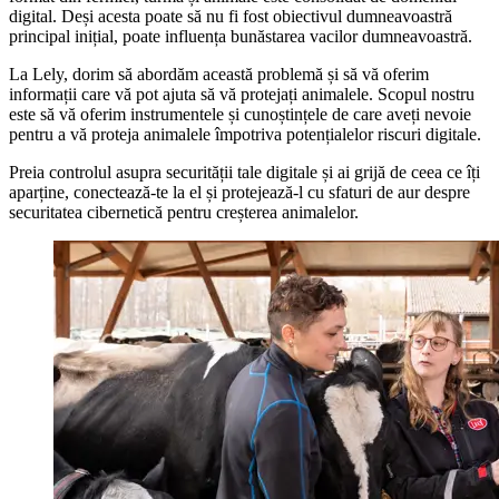
digital. Deși acesta poate să nu fi fost obiectivul dumneavoastră
principal inițial, poate influența bunăstarea vacilor dumneavoastră.
La Lely, dorim să abordăm această problemă și să vă oferim
informații care vă pot ajuta să vă protejați animalele. Scopul nostru
este să vă oferim instrumentele și cunoștințele de care aveți nevoie
pentru a vă proteja animalele împotriva potențialelor riscuri digitale.
Preia controlul asupra securității tale digitale și ai grijă de ceea ce îți
aparține, conectează-te la el și protejează-l cu sfaturi de aur despre
securitatea cibernetică pentru creșterea animalelor.