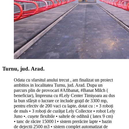
Turnu, jud. Arad.
Odata cu sfarsitul anului trecut , am finalizat un proiect
ambitios in localitatea Turnu, jud. Arad. Dupa un
parcurs plin de provocari #Afibanat, #Banat Milch (
beneficiar), împreuna cu #Lely Center Timișoara au dus
la bun sfârșit o lucrare ce include grajd de 3300 mp,
pentru efectiv de 200 vaci cu lapte, dotat cu : • 3 roboți
de muls • 3 roboți de curățat Lely Collector • robot Lely
Juno •. cușete flexibile • saltele de odihnă ( latex 9 cm)
• tanc de răcire 15000 l • sistem prerăcire lapte • bazin
de dejectii 2500 m3 • sistem complet automatizat de