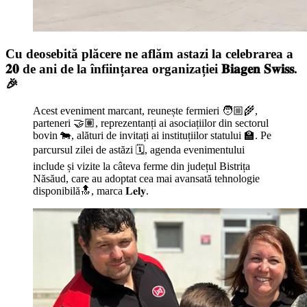
Cu deosebită plăcere ne aflăm astazi la celebrarea a
𝟐𝟎 de ani de la înființarea organizației 𝐁𝐢𝐚𝐠𝐞𝐧 𝐒𝐰𝐢𝐬𝐬.
🎉
Acest eveniment marcant, reunește fermieri 🧑🏼‍🌾,
parteneri 🤝🏽, reprezentanți ai asociațiilor din sectorul
bovin 🐄, alături de invitați ai instituțiilor statului 🏫. Pe
parcursul zilei de astăzi 🗓️, agenda evenimentului
include și vizite la câteva ferme din județul Bistrița
Năsăud, care au adoptat cea mai avansată tehnologie
disponibilă🔝, marca 𝐋𝐞𝐥𝐲.