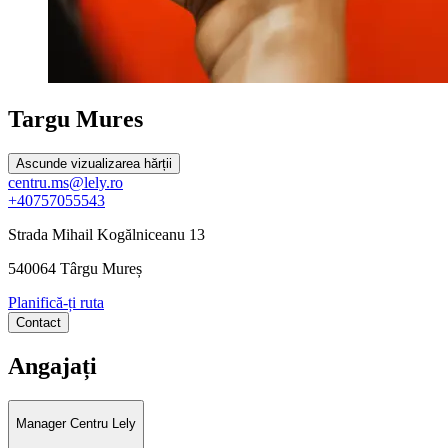
Targu Mures
Ascunde vizualizarea hărții
centru.ms@lely.ro
+40757055543
Strada Mihail Kogălniceanu 13
540064 Târgu Mureș
Planifică-ți ruta
Contact
Angajați
Manager Centru Lely