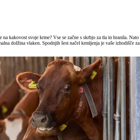
te na kakovost svoje krme? Vse se začne s skrbjo za tla in hranila. Nato l
malna dolžina vlaken. Spodnjih šest načel krmljenja je vaše izhodišče za