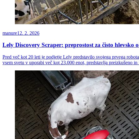
manure
12. 2. 2026
Lely Discovery Scraper: preprostost za čisto hlevsko o
Pred več kot 20 leti je podjetje Lely predstavilo svojega prvega robot
vsem svetu v uporabi več kot 23.000 enot, predstavlja preizkušeno in z