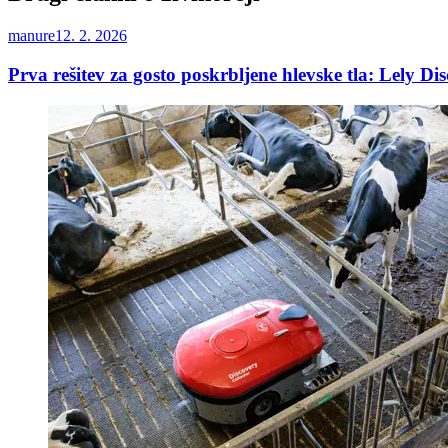
manure
12. 2. 2026
Prva rešitev za gosto poskrbljene hlevske tla: Lely Di