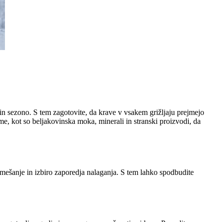
e in sezono. S tem zagotovite, da krave v vsakem grižljaju prejmejo
e, kot so beljakovinska moka, minerali in stranski proizvodi, da
o mešanje in izbiro zaporedja nalaganja. S tem lahko spodbudite