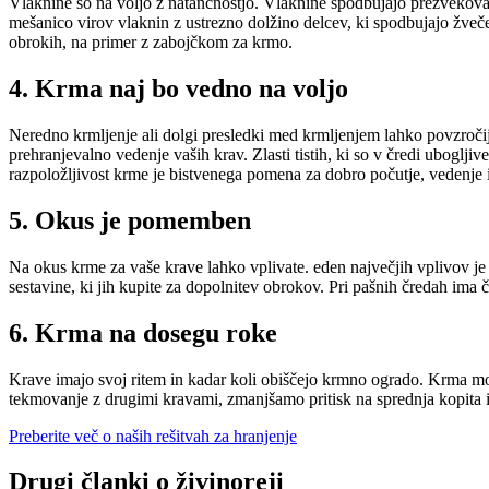
Vlaknine so na voljo z natančnostjo. Vlaknine spodbujajo prežvekovan
mešanico virov vlaknin z ustrezno dolžino delcev, ki spodbujajo žveče
obrokih, na primer z zabojčkom za krmo.
4. Krma naj bo vedno na voljo
Neredno krmljenje ali dolgi presledki med krmljenjem lahko povzročijo
prehranjevalno vedenje vaših krav. Zlasti tistih, ki so v čredi ubogl
razpoložljivost krme je bistvenega pomena za dobro počutje, vedenje 
5. Okus je pomemben
Na okus krme za vaše krave lahko vplivate. eden največjih vplivov je p
sestavine, ki jih kupite za dopolnitev obrokov. Pri pašnih čredah ima 
6. Krma na dosegu roke
Krave imajo svoj ritem in kadar koli obiščejo krmno ogrado. Krma mo
tekmovanje z drugimi kravami, zmanjšamo pritisk na sprednja kopita 
Preberite več o naših rešitvah za hranjenje
Drugi članki o živinoreji