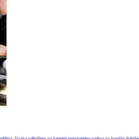
rešljivi. Vsaka odločitev na kmetiji neposredno vpliva na končni dobič