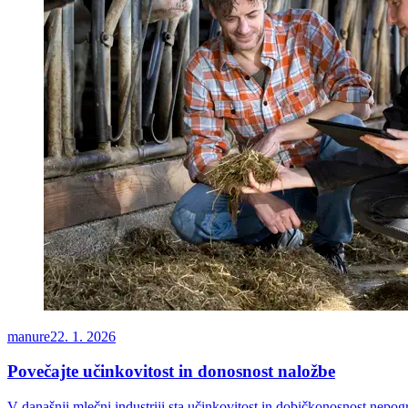
manure
22. 1. 2026
Povečajte učinkovitost in donosnost naložbe
V današnji mlečni industriji sta učinkovitost in dobičkonosnost nepog