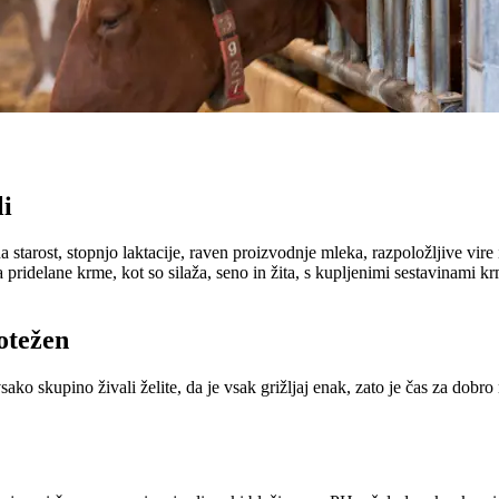
li
a starost, stopnjo laktacije, raven proizvodnje mleka, razpoložljive vir
delane krme, kot so silaža, seno in žita, s kupljenimi sestavinami krm
notežen
ko skupino živali želite, da je vsak grižljaj enak, zato je čas za dobr