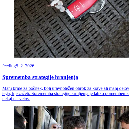
feeding
5. 2. 2026
Sprememba strategije hranjenja
Manj krme za počitek, bolj uravnotežen obrok za krave ali manj delovnih
tega, kje začeti. Sprememba strategije krmljenja je lahko pomemben k
nekaj nasvetov.