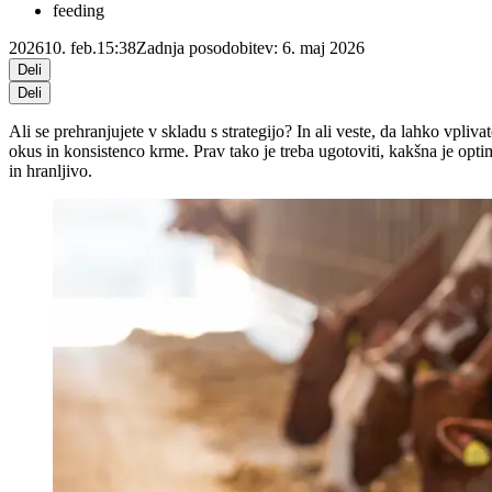
feeding
2026
10. feb.
15:38
Zadnja posodobitev: 6. maj 2026
Deli
Deli
Ali se prehranjujete v skladu s strategijo? In ali veste, da lahko vpliva
okus in konsistenco krme. Prav tako je treba ugotoviti, kakšna je opti
in hranljivo.