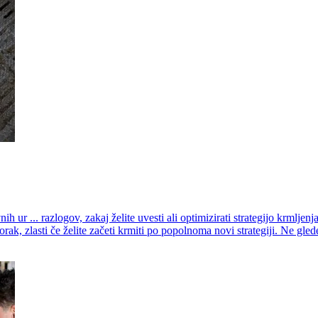
 ur ... razlogov, zakaj želite uvesti ali optimizirati strategijo krmlje
orak, zlasti če želite začeti krmiti po popolnoma novi strategiji. Ne g