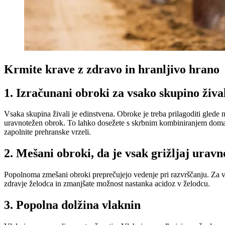
Krmite krave z zdravo in hranljivo hrano
1. Izračunani obroki za vsako skupino živa
Vsaka skupina živali je edinstvena. Obroke je treba prilagoditi glede n
uravnotežen obrok. To lahko dosežete s skrbnim kombiniranjem doma pri
zapolnite prehranske vrzeli.
2. Mešani obroki, da je vsak grižljaj urav
Popolnoma zmešani obroki preprečujejo vedenje pri razvrščanju. Za vsa
zdravje želodca in zmanjšate možnost nastanka acidoz v želodcu.
3. Popolna dolžina vlaknin