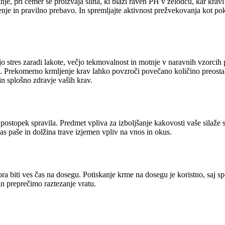
je, pri čemer se proizvaja slina, ki blaži raven PH v želodcu, kar krav
nje in pravilno prebavo. In spremljajte aktivnost prežvekovanja kot po
 stres zaradi lakote, večjo tekmovalnost in motnje v naravnih vzorcih 
jive. Prekomerno krmljenje krav lahko povzroči povečano količino preost
in splošno zdravje vaših krav.
ostopek spravila. Predmet vpliva za izboljšanje kakovosti vaše silaže s
čas paše in dolžina trave izjemen vpliv na vnos in okus.
ra biti ves čas na dosegu. Potiskanje krme na dosegu je koristno, saj
in preprečimo raztezanje vratu.