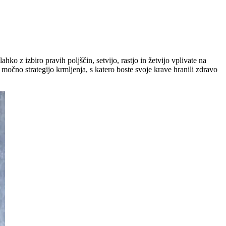
ahko z izbiro pravih poljščin, setvijo, rastjo in žetvijo vplivate na
 močno strategijo krmljenja, s katero boste svoje krave hranili zdravo