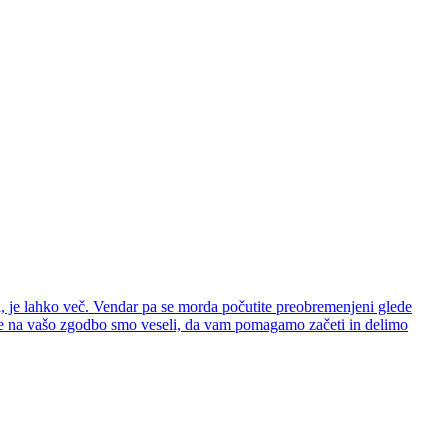
nja, je lahko več. Vendar pa se morda počutite preobremenjeni glede
lede na vašo zgodbo smo veseli, da vam pomagamo začeti in delimo