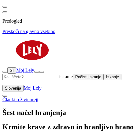
Predogled
Preskoči na glavno vsebino
Moj Lely
SI
Iskanje
Počisti iskanje
Iskanje
Moj Lely
Slovenija
Članki o živinoreji
Šest načel hranjenja
Krmite krave z zdravo in hranljivo hrano