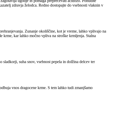
i zagotavlja ugodje in pomaga preprečevati acidozo. Ponudite
kazatelj zdravja želodca. Redno dostopajte do vsebnosti vlaknin v
prehranjevanja. Zunanje okoliščine, kot je vreme, lahko vplivajo na
ale krme, kar lahko močno vpliva na stroške krmljenja. Stalna
o sladkorji, suha snov, vsebnost pepela in dolžina delcev ter
 spodbuja vnos dragocene krme. S tem lahko tudi zmanjšamo