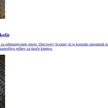
kolje
a za odstranjevanje gnoja, Discovery Scraper, ki je korenito spremenil n
anesljivo rešitev za tisoče kmetov.