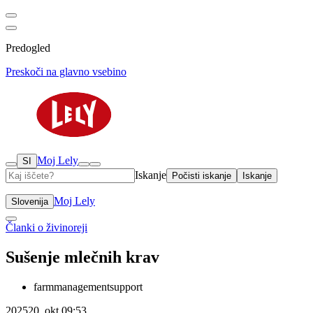
Predogled
Preskoči na glavno vsebino
Moj Lely
SI
Iskanje
Počisti iskanje
Iskanje
Moj Lely
Slovenija
Članki o živinoreji
Sušenje mlečnih krav
farmmanagementsupport
2025
20. okt.
09:53