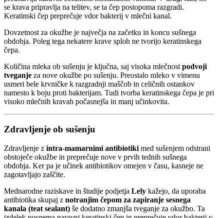
se krava pripravlja na telitev, se ta čep postopoma razgradi.
Keratinski čep preprečuje vdor bakterij v mlečni kanal.
Dovzetnost za okužbe je največja na začetku in koncu sušnega
obdobja. Poleg tega nekatere krave sploh ne tvorijo keratinskega
čepa.
Količina mleka ob sušenju je ključna, saj visoka mlečnost
podvoji
tveganje
za nove okužbe po sušenju. Preostalo mleko v vimenu
usmeri bele krvničke k razgradnji maščob in celičnih ostankov
namesto k boju proti bakterijam. Tudi tvorba keratinskega čepa je pri
visoko mlečnih kravah počasnejša in manj učinkovita.
Zdravljenje ob sušenju
Zdravljenje z
intra-mamarnimi antibiotiki
med sušenjem odstrani
obstoječe okužbe in preprečuje nove v prvih tednih sušnega
obdobja. Ker pa je učinek antibiotikov omejen v času, kasneje ne
zagotavljajo zaščite.
Mednarodne raziskave in študije podjetja
Lely
kažejo, da uporaba
antibiotika skupaj z
notranjim čepom za zapiranje sesnega
kanala (teat sealant)
še dodatno zmanjša tveganje za okužbo. Ta
izdelek posnema naravni keratinski čep in preprečuje vdor bakterij v