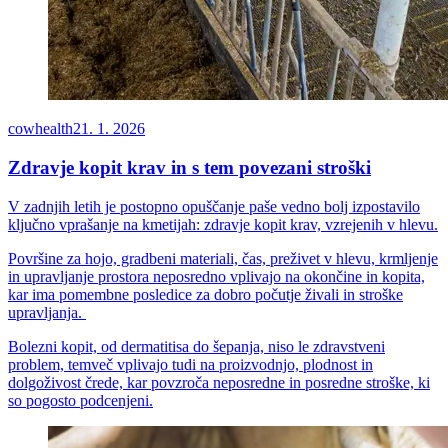
cowhealth
21. 1. 2026
Zdravje kopit krav in s tem povezani stroški
V zadnjih letih je postopno opuščanje paše vedno bolj izpostavilo
ključno vprašanje na kmetijah: zdravje kopit krav, vzrejenih v hlevu.
Površine za hojo, gradbeni materiali, čas, preživet v hlevu, krmljenje
in upravljanje prostora neposredno vplivajo na okončine in kopita,
kar ima pomembne posledice za dobro počutje živali in stroške
upravljanja.
Bolezni kopit, od dermatitisa do šepanja, niso le zdravstveni
problem, temveč vplivajo tudi na proizvodnjo, plodnost in
dolgoživost črede, kar povzroča neposredne in posredne stroške, ki
so pogosto podcenjeni.