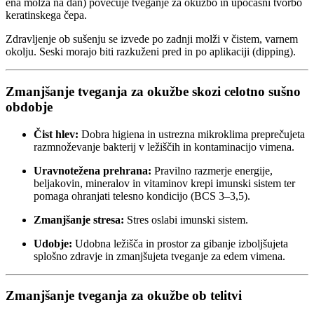
ena molža na dan) povečuje tveganje za okužbo in upočasni tvorbo
keratinskega čepa.
Zdravljenje ob sušenju se izvede po zadnji molži v čistem, varnem
okolju. Seski morajo biti razkuženi pred in po aplikaciji (dipping).
Zmanjšanje tveganja za okužbe skozi celotno sušno
obdobje
Čist hlev:
Dobra higiena in ustrezna mikroklima preprečujeta
razmnoževanje bakterij v ležiščih in kontaminacijo vimena.
Uravnotežena prehrana:
Pravilno razmerje energije,
beljakovin, mineralov in vitaminov krepi imunski sistem ter
pomaga ohranjati telesno kondicijo (BCS 3–3,5).
Zmanjšanje stresa:
Stres oslabi imunski sistem.
Udobje:
Udobna ležišča in prostor za gibanje izboljšujeta
splošno zdravje in zmanjšujeta tveganje za edem vimena.
Zmanjšanje tveganja za okužbe ob telitvi