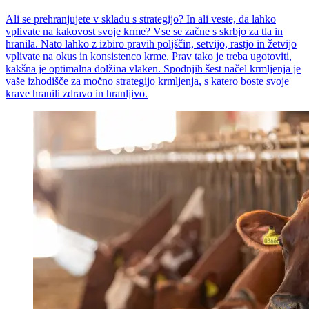
Ali se prehranjujete v skladu s strategijo? In ali veste, da lahko
vplivate na kakovost svoje krme? Vse se začne s skrbjo za tla in
hranila. Nato lahko z izbiro pravih poljščin, setvijo, rastjo in žetvijo
vplivate na okus in konsistenco krme. Prav tako je treba ugotoviti,
kakšna je optimalna dolžina vlaken. Spodnjih šest načel krmljenja je
vaše izhodišče za močno strategijo krmljenja, s katero boste svoje
krave hranili zdravo in hranljivo.