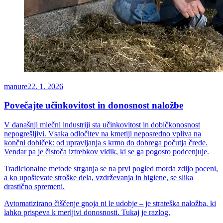
manure
22. 1. 2026
Povečajte učinkovitost in donosnost naložbe
V današnji mlečni industriji sta učinkovitost in dobičkonosnost
nepogrešljivi. Vsaka odločitev na kmetiji neposredno vpliva na
končni dobiček: od upravljanja s krmo do dobrega počutja črede.
Vendar pa je čistoča iztrebkov vidik, ki se ga pogosto podcenjuje.
Tradicionalne metode strganja se na prvi pogled morda zdijo poceni,
a ko upoštevate stroške dela, vzdrževanja in higiene, se slika
drastično spremeni.
Avtomatizirano čiščenje gnoja ni le udobje – je strateška naložba, ki
lahko prispeva k merljivi donosnosti. Tukaj je razlog.