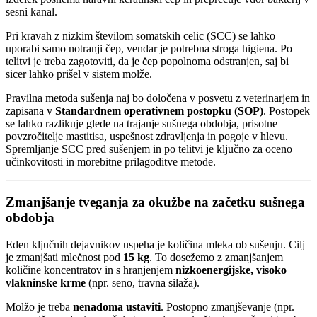
sesni kanal.
Pri kravah z nizkim številom somatskih celic (SCC) se lahko
uporabi samo notranji čep, vendar je potrebna stroga higiena. Po
telitvi je treba zagotoviti, da je čep popolnoma odstranjen, saj bi
sicer lahko prišel v sistem molže.
Pravilna metoda sušenja naj bo določena v posvetu z veterinarjem in
zapisana v
Standardnem operativnem postopku (SOP)
. Postopek
se lahko razlikuje glede na trajanje sušnega obdobja, prisotne
povzročitelje mastitisa, uspešnost zdravljenja in pogoje v hlevu.
Spremljanje SCC pred sušenjem in po telitvi je ključno za oceno
učinkovitosti in morebitne prilagoditve metode.
Zmanjšanje tveganja za okužbe na začetku sušnega
obdobja
Eden ključnih dejavnikov uspeha je količina mleka ob sušenju. Cilj
je zmanjšati mlečnost pod
15 kg
. To dosežemo z zmanjšanjem
količine koncentratov in s hranjenjem
nizkoenergijske, visoko
vlakninske krme
(npr. seno, travna silaža).
Molžo je treba
nenadoma ustaviti
. Postopno zmanjševanje (npr.