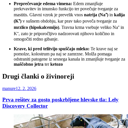
Preprečevanje edema vimena:
Edem zmanjšuje
prekrvavitev in imunsko funkcijo ter povečuje tveganje za
mastitis. Glavni vzrok je prevelik vnos
natrija (Na⁺)
in
kalija
(K⁺)
v sušnem obdobju, kar prav tako poveča tveganje za
mrzlico (hipokalcemijo)
. Travna krma vsebuje veliko Na⁺ in
K⁺, zato je priporočljivo nadzorovati njihovo količino in
omogočiti redno gibanje.
Krave, ki pred telitvijo spuščajo mleko:
Te krave naj se
pomolze, kolostrum pa naj se zamrzne. Molža pomaga
odstraniti patogene iz sesnega kanala in zmanjšuje tveganje za
maščobno jetra
ter
ketozo
Drugi članki o živinoreji
manure
12. 2. 2026
Prva rešitev za gosto poskrbljene hlevske tla: Lely
Discovery Collector