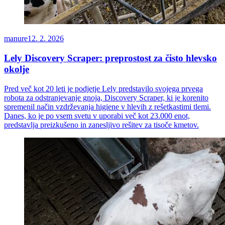
manure
12. 2. 2026
Lely Discovery Scraper: preprostost za čisto hlevsko
okolje
Pred več kot 20 leti je podjetje Lely predstavilo svojega prvega
robota za odstranjevanje gnoja, Discovery Scraper, ki je korenito
spremenil način vzdrževanja higiene v hlevih z rešetkastimi tlemi.
Danes, ko je po vsem svetu v uporabi več kot 23.000 enot,
predstavlja preizkušeno in zanesljivo rešitev za tisoče kmetov.