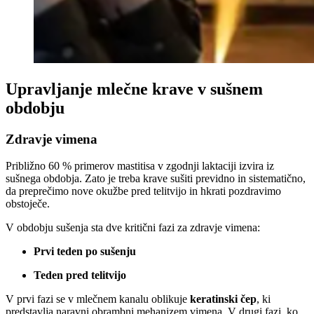
Upravljanje mlečne krave v sušnem
obdobju
Zdravje vimena
Približno 60 % primerov mastitisa v zgodnji laktaciji izvira iz
sušnega obdobja. Zato je treba krave sušiti previdno in sistematično,
da preprečimo nove okužbe pred telitvijo in hkrati pozdravimo
obstoječe.
V obdobju sušenja sta dve kritični fazi za zdravje vimena:
Prvi teden po sušenju
Teden pred telitvijo
V prvi fazi se v mlečnem kanalu oblikuje
keratinski čep
, ki
predstavlja naravni obrambni mehanizem vimena. V drugi fazi, ko