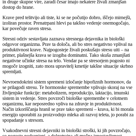
in druge skupne vire, zaradi česar imajo nekatere živali zmanjšan
dostop do hrane.
Krave pred telitvijo ali tiste, ki se ne počutijo dobro, iščejo mirnejši,
izoliran prostor. Prenatrpani hlevi pa takšno vedenje onemogočajo,
kar povečuje raven stresa.
Stresni odziv sestavljata zaznava stresnega dejavnika in biološki
odgovor organizma. Prav ta določa, ali bo stres negativno vplival na
produktivnost krave. Najpogosteje živali poskušajo stresu uiti – na
primer, plašnejša krava se izogiba dominatni. Tako skuša zmanjšati
negativne učinke stresa na telo. Vendar pa se stresorjem pogosto ni
mogoče izogniti, zato mora upravitelj kmetije takšne situacije skrbno
spremljati.
Nevroendokrini sistem spremeni izločanje hipofiznih hormonov, da
se prilagodi stresu. Te hormonske spremembe vplivajo skoraj na vse
življenjske funkcije: metabolizem, reprodukcijo, laktacijo, imunski
sistem in vedenje. Stres povzroči biološke spremembe v celotnem
organizmu, kar neposredno vpliva na zdravje in produktivnost.
Način izkoriščanja hranil se prav tako spremeni – krava, ki bi morala
energijo uporabiti za proizvodnjo mleka ali razvoj teleta, jo porabi za
spopadanje s stresom.
Vsakodnevni stresni dejavniki in biološki stroški, ki jih povzročajo,
so pogosto podcenjeni, a dolgotrajna ali močna izpostavljenost