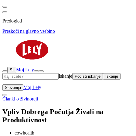
Predogled
Preskoči na glavno vsebino
Moj Lely
SI
Iskanje
Počisti iskanje
Iskanje
Moj Lely
Slovenija
Članki o živinoreji
Vpliv Dobrega Počutja Živali na
Produktivnost
cowhealth