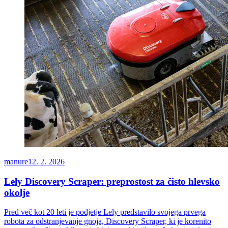
manure
12. 2. 2026
Lely Discovery Scraper: preprostost za čisto hlevsko
okolje
Pred več kot 20 leti je podjetje Lely predstavilo svojega prvega
robota za odstranjevanje gnoja, Discovery Scraper, ki je korenito