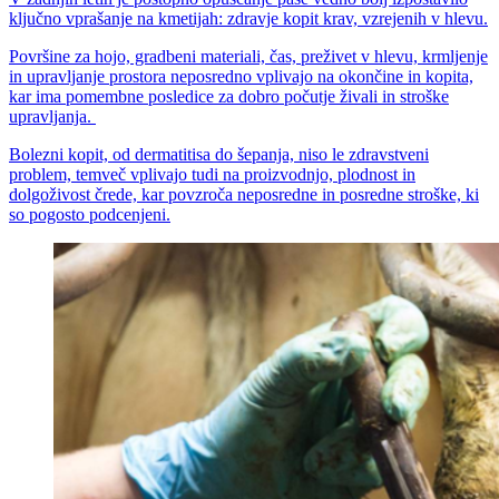
ključno vprašanje na kmetijah: zdravje kopit krav, vzrejenih v hlevu.
Površine za hojo, gradbeni materiali, čas, preživet v hlevu, krmljenje
in upravljanje prostora neposredno vplivajo na okončine in kopita,
kar ima pomembne posledice za dobro počutje živali in stroške
upravljanja.
Bolezni kopit, od dermatitisa do šepanja, niso le zdravstveni
problem, temveč vplivajo tudi na proizvodnjo, plodnost in
dolgoživost črede, kar povzroča neposredne in posredne stroške, ki
so pogosto podcenjeni.