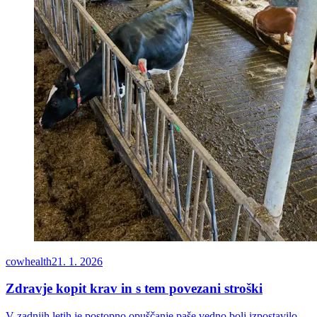
cowhealth
21. 1. 2026
Zdravje kopit krav in s tem povezani stroški
V zadnjih letih je postopno opuščanje paše vedno bolj izpostavilo