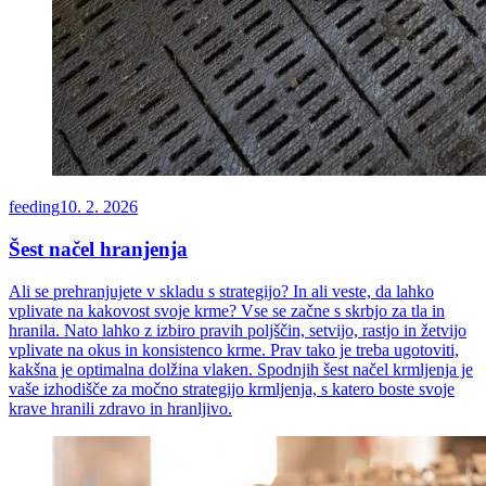
feeding
10. 2. 2026
Šest načel hranjenja
Ali se prehranjujete v skladu s strategijo? In ali veste, da lahko
vplivate na kakovost svoje krme? Vse se začne s skrbjo za tla in
hranila. Nato lahko z izbiro pravih poljščin, setvijo, rastjo in žetvijo
vplivate na okus in konsistenco krme. Prav tako je treba ugotoviti,
kakšna je optimalna dolžina vlaken. Spodnjih šest načel krmljenja je
vaše izhodišče za močno strategijo krmljenja, s katero boste svoje
krave hranili zdravo in hranljivo.