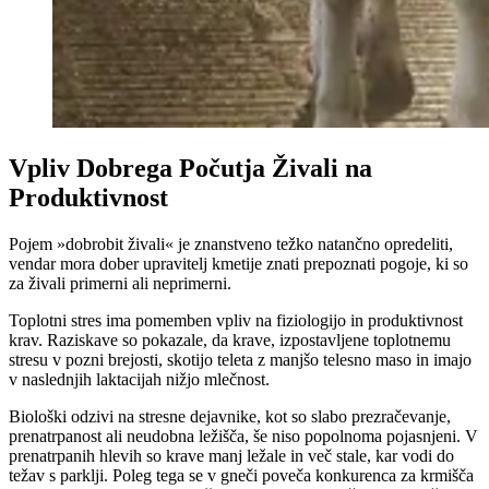
Vpliv Dobrega Počutja Živali na
Produktivnost
Pojem »dobrobit živali« je znanstveno težko natančno opredeliti,
vendar mora dober upravitelj kmetije znati prepoznati pogoje, ki so
za živali primerni ali neprimerni.
Toplotni stres ima pomemben vpliv na fiziologijo in produktivnost
krav. Raziskave so pokazale, da krave, izpostavljene toplotnemu
stresu v pozni brejosti, skotijo teleta z manjšo telesno maso in imajo
v naslednjih laktacijah nižjo mlečnost.
Biološki odzivi na stresne dejavnike, kot so slabo prezračevanje,
prenatrpanost ali neudobna ležišča, še niso popolnoma pojasnjeni. V
prenatrpanih hlevih so krave manj ležale in več stale, kar vodi do
težav s parklji. Poleg tega se v gneči poveča konkurenca za krmišča