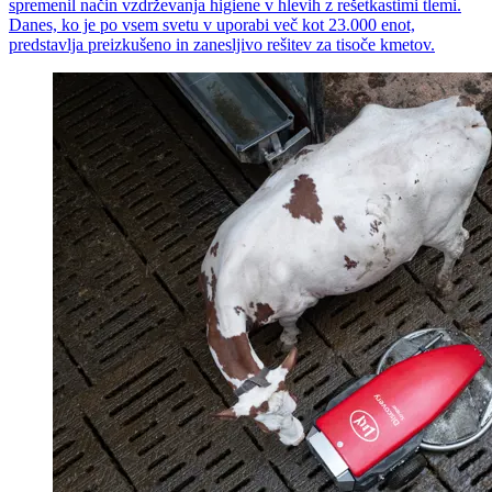
spremenil način vzdrževanja higiene v hlevih z rešetkastimi tlemi.
Danes, ko je po vsem svetu v uporabi več kot 23.000 enot,
predstavlja preizkušeno in zanesljivo rešitev za tisoče kmetov.