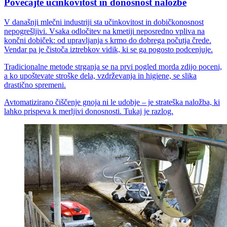
Povečajte učinkovitost in donosnost naložbe
V današnji mlečni industriji sta učinkovitost in dobičkonosnost
nepogrešljivi. Vsaka odločitev na kmetiji neposredno vpliva na
končni dobiček: od upravljanja s krmo do dobrega počutja črede.
Vendar pa je čistoča iztrebkov vidik, ki se ga pogosto podcenjuje.
Tradicionalne metode strganja se na prvi pogled morda zdijo poceni,
a ko upoštevate stroške dela, vzdrževanja in higiene, se slika
drastično spremeni.
Avtomatizirano čiščenje gnoja ni le udobje – je strateška naložba, ki
lahko prispeva k merljivi donosnosti. Tukaj je razlog.