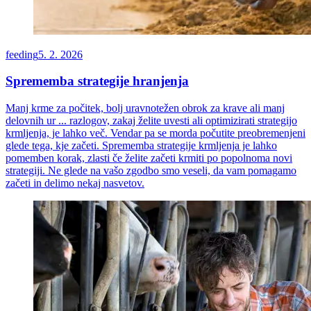
feeding
5. 2. 2026
Sprememba strategije hranjenja
Manj krme za počitek, bolj uravnotežen obrok za krave ali manj
delovnih ur ... razlogov, zakaj želite uvesti ali optimizirati strategijo
krmljenja, je lahko več. Vendar pa se morda počutite preobremenjeni
glede tega, kje začeti. Sprememba strategije krmljenja je lahko
pomemben korak, zlasti če želite začeti krmiti po popolnoma novi
strategiji. Ne glede na vašo zgodbo smo veseli, da vam pomagamo
začeti in delimo nekaj nasvetov.