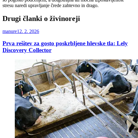
stresu naredi upravljanje črede zahtevno in drago.
Drugi članki o živinoreji
manure
12. 2. 2026
Prva rešitev za gosto poskrbljene hlevske tla: Lely
Discovery Collector