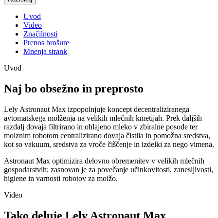
Uvod
Video
Značilnosti
Prenos brošure
Mnenja strank
Uvod
Naj bo obsežno in preprosto
Lely Astronaut Max izpopolnjuje koncept decentraliziranega
avtomatskega molženja na velikih mlečnih kmetijah. Prek daljših
razdalj dovaja filtrirano in ohlajeno mleko v zbiralne posode ter
molznim robotom centralizirano dovaja čistila in pomožna sredstva,
kot so vakuum, sredstva za vroče čiščenje in izdelki za nego vimena.
Astronaut Max optimizira delovno obremenitev v velikih mlečnih
gospodarstvih; zasnovan je za povečanje učinkovitosti, zanesljivosti,
higiene in varnosti robotov za molžo.
Video
Tako deluje Lely Astronaut Max