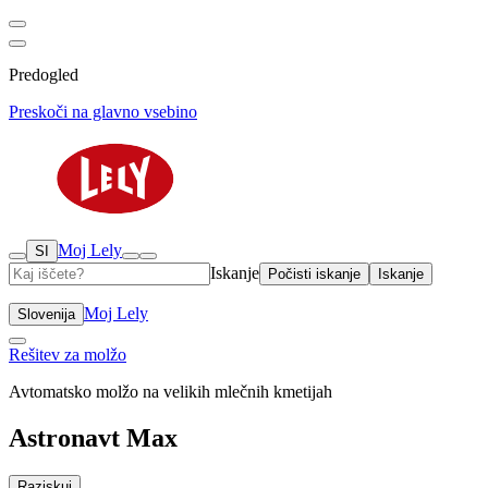
Predogled
Preskoči na glavno vsebino
Moj Lely
SI
Iskanje
Počisti iskanje
Iskanje
Moj Lely
Slovenija
Rešitev za molžo
Avtomatsko molžo na velikih mlečnih kmetijah
Astronavt Max
Raziskuj