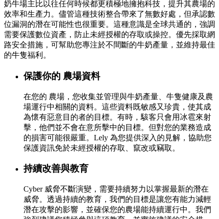
奶牛場主比以往任何時候都更積極地擁抱科技，提升其農場的
效率和生產力。儘管這種技術整合帶來了無數好處，但承認數
位漏洞的潛在可能性也很重要。這種意識是全球共通的，強調
需要保護數位資產，防止未經授權的存取或操控。優先採取網
路安全措施，可幫助您專注於不間斷的牛奶產量，並維持最佳
的牛隻福利。
保護你的 農場資料
在您的 農場，您收集並管理與牛奶產量、牛隻健康及農
場運行中相關的資料。這些資料既敏感又珍貴，使其成
為懷有惡意目的者的目標。有時，駭客只會用冰雹來射
擊，他們並不會在意所擊中的目標。但對您的業務造成
的損害可能很嚴重。Lely 為您提供深入的見解，協助您
保護資訊免於未經授權的存取、竄改或竊取。
持續改善與教育
Cyber 威脅不斷演變，需要持續努力以掌握最新的潛在
威脅。透過持續的教育，我們的目標是讓您有能力減輕
潛在攻擊的影響，並確保您的農場能持續運行中。我們