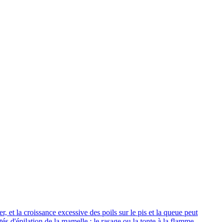
, et la croissance excessive des poils sur le pis et la queue peut
és d'épilation de la mamelle : le rasage ou la tonte à la flamme.