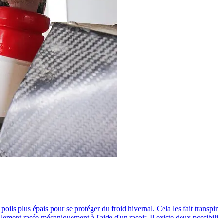
ls plus épais pour se protéger du froid hivernal. Cela les fait transpirer
ement rasée mécaniquement à l'aide d'un rasoir. Il existe deux possibilit