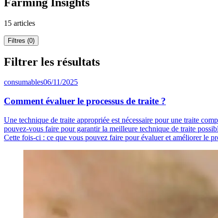
Farming Insights
15 articles
Filtres (0)
Filtrer les résultats
consumables
06/11/2025
Comment évaluer le processus de traite ?
Une technique de traite appropriée est nécessaire pour une traite compl
pouvez-vous faire pour garantir la meilleure technique de traite possibl
Cette fois-ci : ce que vous pouvez faire pour évaluer et améliorer le pr