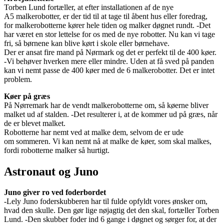
Torben Lund fortæller, at efter installationen af de nye
A5 malkerobotter, er der tid til at tage til åbent hus eller foredrag,
for malkerobotterne kører hele tiden og malker døgnet rundt. -Det
har været en stor lettelse for os med de nye robotter. Nu kan vi tage
fri, så børnene kan blive kørt i skole eller børnehave.
Der er ansat fire mand på Nørmark og det er perfekt til de 400 køer.
-Vi behøver hverken mere eller mindre. Uden at få sved på panden
kan vi nemt passe de 400 køer med de 6 malkerobotter. Det er intet
problem.
Køer på græs
På Nørremark har de vendt malkerobotterne om, så køerne bliver
malket ud af stalden. -Det resulterer i, at de kommer ud på græs, når
de er blevet malket.
Robotterne har nemt ved at malke dem, selvom de er ude
om sommeren. Vi kan nemt nå at malke de køer, som skal malkes,
fordi robotterne malker så hurtigt.
Astronaut og Juno
Juno giver ro ved foderbordet
-Lely Juno foderskubberen har til fulde opfyldt vores ønsker om,
hvad den skulle. Den gør lige nøjagtig det den skal, fortæller Torben
Lund. -Den skubber foder ind 6 gange i døgnet og sørger for, at der