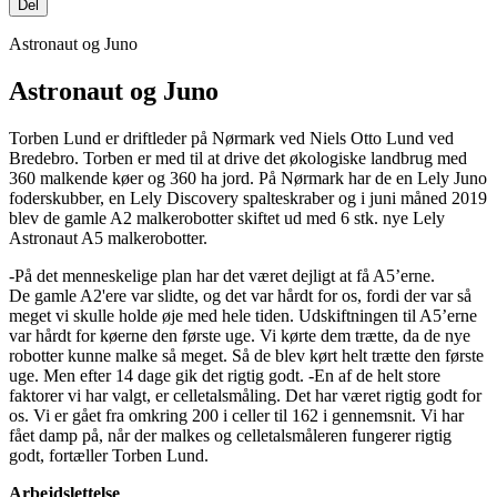
Del
Astronaut og Juno
Astronaut og Juno
Torben Lund er driftleder på Nørmark ved Niels Otto Lund ved
Bredebro. Torben er med til at drive det økologiske landbrug med
360 malkende køer og 360 ha jord. På Nørmark har de en Lely Juno
foderskubber, en Lely Discovery spalteskraber og i juni måned 2019
blev de gamle A2 malkerobotter skiftet ud med 6 stk. nye Lely
Astronaut A5 malkerobotter.
-På det menneskelige plan har det været dejligt at få A5’erne.
De gamle A2'ere var slidte, og det var hårdt for os, fordi der var så
meget vi skulle holde øje med hele tiden. Udskiftningen til A5’erne
var hårdt for køerne den første uge. Vi kørte dem trætte, da de nye
robotter kunne malke så meget. Så de blev kørt helt trætte den første
uge. Men efter 14 dage gik det rigtig godt. -En af de helt store
faktorer vi har valgt, er celletalsmåling. Det har været rigtig godt for
os. Vi er gået fra omkring 200 i celler til 162 i gennemsnit. Vi har
fået damp på, når der malkes og celletalsmåleren fungerer rigtig
godt, fortæller Torben Lund.
Arbejdslettelse