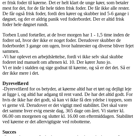
er frisk foder til køerne. Det er helt klart de unge køer, som betaler
mest for det, for de får hele tiden frisk foder. De får ikke alle rester.
De får også frisk foder, fordi den kører og skubber ind 5-6 gange i
døgnet, og der er aldrig panik ved foderbordet. Der er altid frisk
foder hele døgnet rundt.
Torben Lund fortæller, at de hver morgen har 1 - 1,5 time inden de
fodrer ud, hvor der ikke er noget foder. Derudover skubber de
foderbordet 3 gange om ugen, hvor halmrester og diverse bliver fejet
sammen.
-Vi har oplevet en arbejdslettelse, fordi vi ikke selv skal skubbe
foderet ind manuelt om aftenen kl. 10. Der kører Juno jo.
Vi er inde i stalden og sige godnat til køerne, og så er det det. Så er
der ikke mere i det.
Dyrevelfærd
-Dyrevelfærd for os betyder, at køerne altid har et tørt og dejligt leje
at ligge i, og altid har adgang til rent vand. De har det altid godt. For
hvis de ikke har det godt, så kan vi ikke få den ydelse i toppen, som
vi gerne vil. Derudover er det vigtigt med stabilitet. Det skal være
det samme hver evig eneste dag, 365 dage om året. Vi starter kl.
06.00 om morgenen og slutter kl. 16.00 om eftermiddagen. Stabilitet
ved køerne er det allervigtigste ved robotterne.
Succes