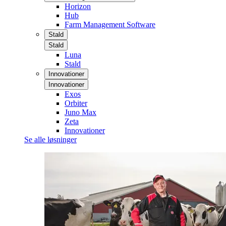
Horizon
Hub
Farm Management Software
Stald
Stald
Luna
Stald
Innovationer
Innovationer
Exos
Orbiter
Juno Max
Zeta
Innovationer
Se alle løsninger