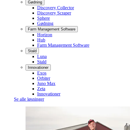
Gødning
Discovery Collector
Discovery Scraper
Sphere
Gødning
Farm Management Software
Horizon
Hub
Farm Management Software
Stald
Luna
Stald
Innovationer
Exos
Orbiter
Juno Max
Zeta
Innovationer
Se alle løsninger