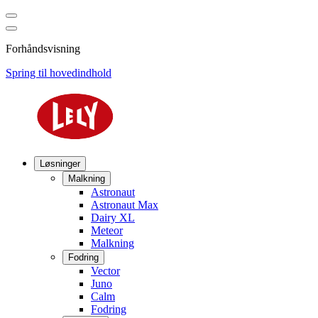
Forhåndsvisning
Spring til hovedindhold
Løsninger
Malkning
Astronaut
Astronaut Max
Dairy XL
Meteor
Malkning
Fodring
Vector
Juno
Calm
Fodring