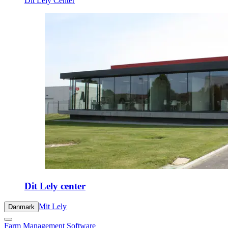
Dit Lely Center
Dit Lely center
Mit Lely
Danmark
Farm Management Software