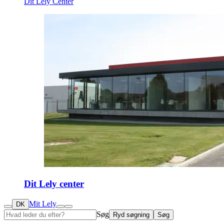
Dit Lely Center
Dit Lely center
Mit Lely
DK
Søg
Ryd søgning
Søg