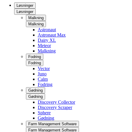
Løsninger
Løsninger
Malkning
Malkning
Astronaut
Astronaut Max
Dairy XL
Meteor
Malkning
Fodring
Fodring
Vector
Juno
Calm
Fodring
Gødning
Gødning
Discovery Collector
Discovery Scraper
Sphere
Gødning
Farm Management Software
Farm Management Software