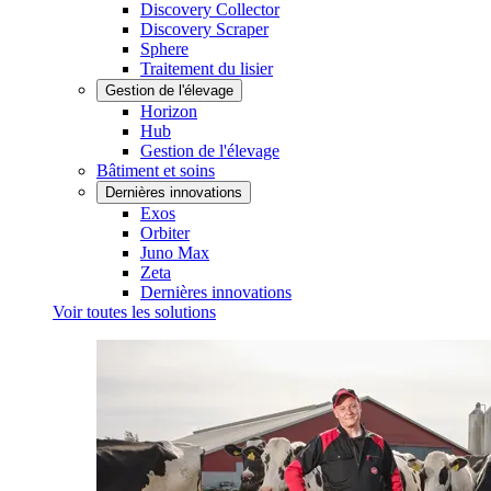
Discovery Collector
Discovery Scraper
Sphere
Traitement du lisier
Gestion de l'élevage
Horizon
Hub
Gestion de l'élevage
Bâtiment et soins
Dernières innovations
Exos
Orbiter
Juno Max
Zeta
Dernières innovations
Voir toutes les solutions