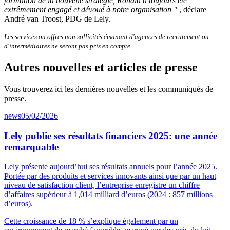
formation de la nouvelle stratégie, Ronald a toujours été
extrêmement engagé et dévoué à notre organisation "
, déclare
André van Troost, PDG de Lely.
Les services ou offres non sollicités émanant d'agences de recrutement ou
d'intermédiaires ne seront pas pris en compte.
Autres nouvelles et articles de presse
Vous trouverez ici les dernières nouvelles et les communiqués de
presse.
news
05/02/2026
Lely publie ses résultats financiers 2025: une année
remarquable
Lely présente aujourd’hui ses résultats annuels pour l’année 2025.
Portée par des produits et services innovants ainsi que par un haut
niveau de satisfaction client, l’entreprise enregistre un chiffre
d’affaires supérieur à 1,014 milliard d’euros (2024 : 857 millions
d’euros).
Cette croissance de 18 % s’explique également par un