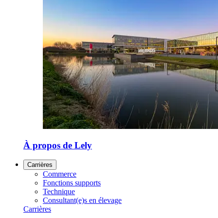
À propos de Lely
Carrières
Commerce
Fonctions supports
Technique
Consultant(e)s en élevage
Carrières