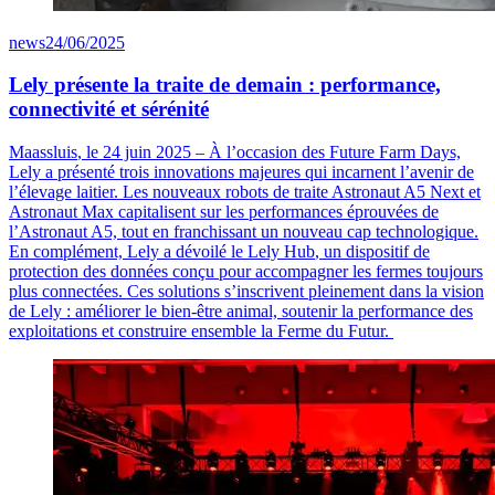
news
24/06/2025
Lely présente la traite de demain : performance,
connectivité et sérénité
Maassluis
, le 24 juin 2025
– À l’occasion des Future
Farm
Days,
Lely a présenté trois innovations majeures qui incarnent l’avenir de
l’élevage laitier. Les nouveaux robots de traite
Astronaut
A5 Next
et
Astronaut
Max
capitalisent sur les performances éprouvées de
l’
Astronaut
A5, tout en franchissant un nouveau cap technologique.
En complément, Lely a dévoilé le
Lely Hub
, un dispositif de
protection des données conçu pour accompagner les fermes toujours
plus connectées. Ces solutions s’inscrivent pleinement dans la vision
de Lely : améliorer le bien-être animal, soutenir la performance des
exploitations et construire ensemble la
Ferme du Futur
.