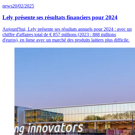
news
20/02/2025
Lely présente ses résultats financiers pour 2024
Aujourd'hui, Lely présente ses résultats annuels pour 2024 : avec un
chiffre d'affaires total de
€ 8
57
millions (2023 : 888 millions
d'euros), en ligne avec un marché des produits laitiers plus difficile.