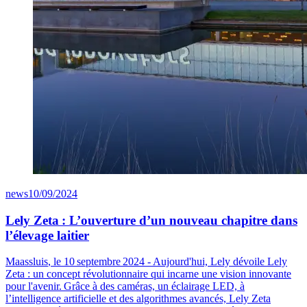
news
10/09/2024
Lely Zeta : L’ouverture d’un nouveau chapitre dans
l’élevage laitier
Maassluis
, le 10 septembre 2024 - Aujourd'hui, Lely dévoile Lely
Zeta : un concept révolutionnaire qui incarne une vision innovante
pour l'avenir. Grâce à des caméras, un éclairage LED,
à
l’intelligence artificielle et des algorithmes avancés, Lely Zeta