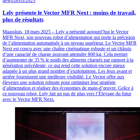
news
18/03/2025
Lely présente le Vector MFR Next : moins de travail,
plus de résultats
Maassluis
, 18
mars
2025
–
Lely a pr
é
sent
é
aujourd
’
hui le
Vector
MFR Next, son nouveau robot d
’
alimentation qui porte la pr
é
cision
de l
’
alimentation automatis
é
e
à
un niveau sup
é
rieur. Le
Vector
MFR
Next est con
ç
u avec une cha
î
ne cin
é
matique robuste et un ch
â
ssis
d
’
une capacit
é
de charge pouvant atteindre 800
kg. Cela permet
d
’
augmenter de 35
% le poids des aliments charg
é
s par rapport
à
la
g
é
n
é
ration pr
é
c
é
dente, ce qui rend cette solution encore mieux
adapt
é
e
à
un plus grand nombre d
’
exploitations. Les feux avant et
arrière fournissent une meilleure visibilité. Le
Vector
offre aux
éleveurs une solution robuste pour optimiser leur stratégie
d’alimentation et réaliser des économies de main-d’œuvre. Grâce à
ce nouveau robot, Lely fait un pas de plus vers l’Élevage du futur
avec le
Vector
MFR Next.