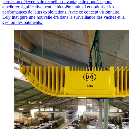
permet aux éleveurs de recueillir davantage de données pour
améliorer significativement le bien-être animal et optimiser les
performances de leur
s
exploitation
s
. Avec ce concept visionnaire,
Lely inaugure une nouvelle ère dans la surveillance des vaches et la
gestion des bâtiments.