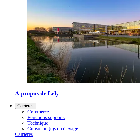
À propos de Lely
Carrières
Commerce
Fonctions supports
Technique
Consultant(e)s en élevage
Carrières