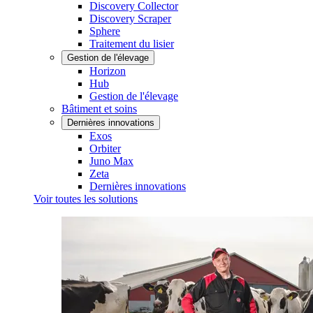
Discovery Collector
Discovery Scraper
Sphere
Traitement du lisier
Gestion de l'élevage
Horizon
Hub
Gestion de l'élevage
Bâtiment et soins
Dernières innovations
Exos
Orbiter
Juno Max
Zeta
Dernières innovations
Voir toutes les solutions