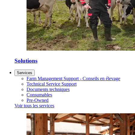
Solutions
Services
Farm Management Support - Conseils en élevage
Technical Service Support
Documents techniques
Consumables
Pre-Owned
Voir tous les services