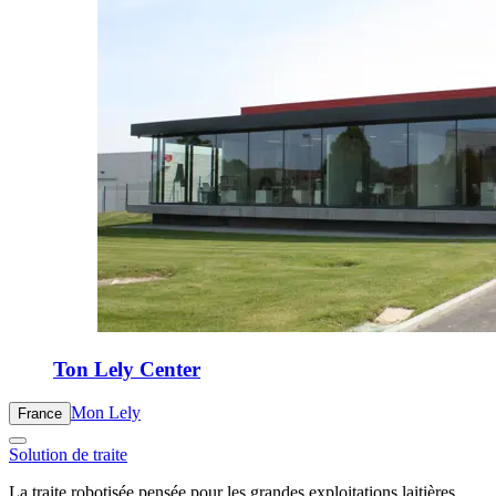
Ton Lely Center
Mon Lely
France
Solution de traite
La traite robotisée pensée pour les grandes exploitations laitières