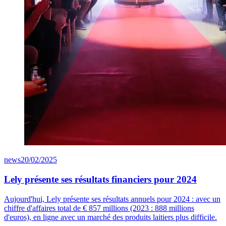
news
20/02/2025
Lely présente ses résultats financiers pour 2024
Aujourd'hui, Lely présente ses résultats annuels pour 2024 : avec un
chiffre d'affaires total de
€ 8
57
millions (2023 : 888 millions
d'euros), en ligne avec un marché des produits laitiers plus difficile.