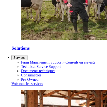
Solutions
Services
Farm Management Support - Conseils en élevage
Technical Service Support
Documents techniques
Consumables
Pre-Owned
Voir tous les services