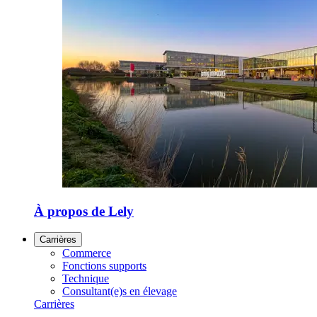
À propos de Lely
Carrières
Commerce
Fonctions supports
Technique
Consultant(e)s en élevage
Carrières