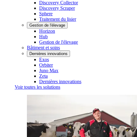
Discovery Collector
Discovery Scraper
Sphere
Traitement du lisier
Gestion de l'élevage
Horizon
Hub
Gestion de l'élevage
Bâtiment et soins
Dernières innovations
Exos
Orbiter
Juno Max
Zeta
Dernières innovations
Voir toutes les solutions