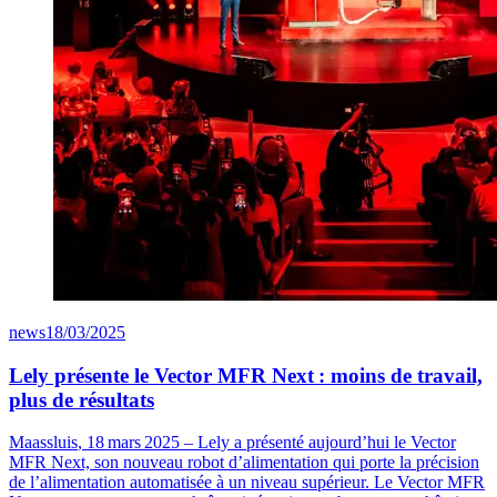
news
18/03/2025
Lely présente le Vector MFR Next : moins de travail,
plus de résultats
Maassluis
, 18
mars
2025
–
Lely a pr
é
sent
é
aujourd
’
hui le
Vector
MFR Next, son nouveau robot d
’
alimentation qui porte la pr
é
cision
de l
’
alimentation automatis
é
e
à
un niveau sup
é
rieur. Le
Vector
MFR