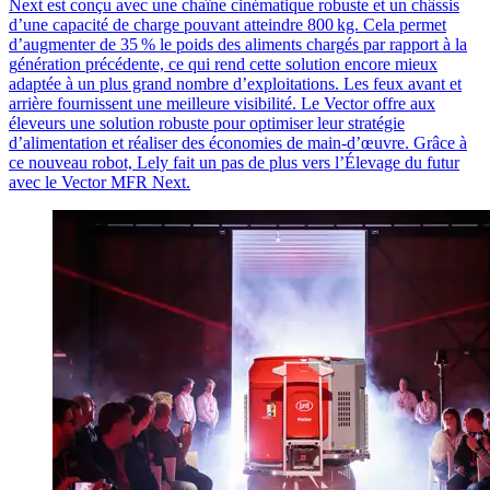
Next est con
ç
u avec une cha
î
ne cin
é
matique robuste et un ch
â
ssis
d
’
une capacit
é
de charge pouvant atteindre 800
kg. Cela permet
d
’
augmenter de 35
% le poids des aliments charg
é
s par rapport
à
la
g
é
n
é
ration pr
é
c
é
dente, ce qui rend cette solution encore mieux
adapt
é
e
à
un plus grand nombre d
’
exploitations. Les feux avant et
arrière fournissent une meilleure visibilité. Le
Vector
offre aux
éleveurs une solution robuste pour optimiser leur stratégie
d’alimentation et réaliser des économies de main-d’œuvre. Grâce à
ce nouveau robot, Lely fait un pas de plus vers l’Élevage du futur
avec le
Vector
MFR Next.