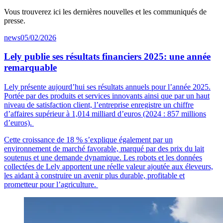
Vous trouverez ici les dernières nouvelles et les communiqués de
presse.
news
05/02/2026
Lely publie ses résultats financiers 2025: une année
remarquable
Lely présente aujourd’hui ses résultats annuels pour l’année 2025.
Portée par des produits et services innovants ainsi que par un haut
niveau de satisfaction client, l’entreprise enregistre un chiffre
d’affaires supérieur à 1,014 milliard d’euros (2024 : 857 millions
d’euros).
Cette croissance de 18 % s’explique également par un
environnement de marché favorable, marqué par des prix du lait
soutenus et une demande dynamique. Les robots et les données
collectées de Lely apportent une réelle valeur ajoutée aux éleveurs,
les aidant à construire un avenir plus durable, profitable et
prometteur pour l’agriculture.