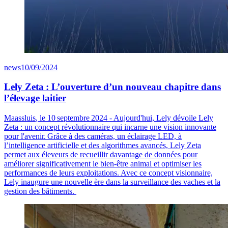
news
10/09/2024
Lely Zeta : L’ouverture d’un nouveau chapitre dans
l’élevage laitier
Maassluis
, le 10 septembre 2024 - Aujourd'hui, Lely dévoile Lely
Zeta : un concept révolutionnaire qui incarne une vision innovante
pour l'avenir. Grâce à des caméras, un éclairage LED,
à
l’intelligence artificielle et des algorithmes avancés, Lely Zeta
permet aux éleveurs de recueillir davantage de données pour
améliorer significativement le bien-être animal et optimiser les
performances de leur
s
exploitation
s
. Avec ce concept visionnaire,
Lely inaugure une nouvelle ère dans la surveillance des vaches et la
gestion des bâtiments.