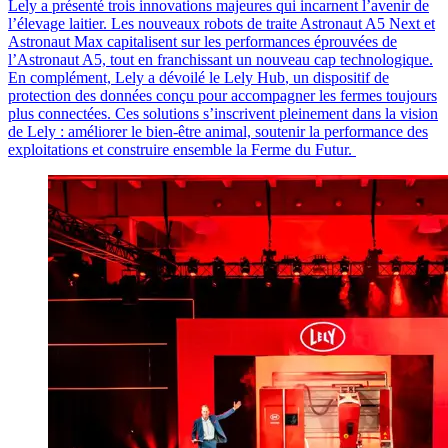
Lely a présenté trois innovations majeures qui incarnent l’avenir de
l’élevage laitier. Les nouveaux robots de traite
Astronaut
A5 Next
et
Astronaut
Max
capitalisent sur les performances éprouvées de
l’
Astronaut
A5, tout en franchissant un nouveau cap technologique.
En complément, Lely a dévoilé le
Lely Hub
, un dispositif de
protection des données conçu pour accompagner les fermes toujours
plus connectées. Ces solutions s’inscrivent pleinement dans la vision
de Lely : améliorer le bien-être animal, soutenir la performance des
exploitations et construire ensemble la
Ferme du Futur
.