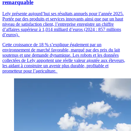
remarquable
Lely présente aujourd’hui ses résultats annuels pour l’année 2025.
Portée par des produits et services innovants ainsi que par un haut
niveau de satisfaction client, l’entreprise enregistre un chiffre
d’affaires supérieur à 1,014 milliard d’euros (2024 : 857 millions
d’euros).
Cette croissance de 18 % s’explique également par un
environnement de marché favorable, marqué par des prix du lait
soutenus et une demande dynamique. Les robots et les données
collectées de Lely apportent une réelle valeur ajoutée aux éleveurs,
les aidant à construire un avenir plus durable, profitable et
prometteur pour l’agriculture.