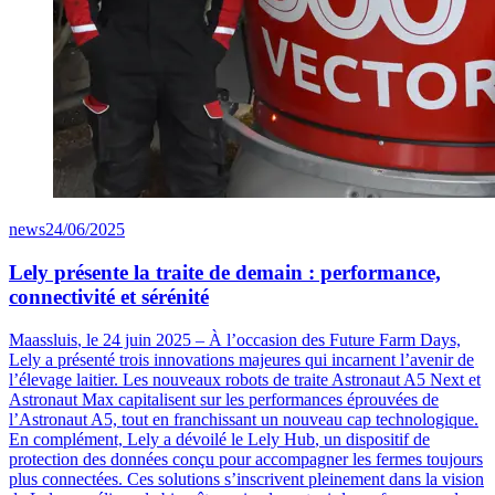
news
24/06/2025
Lely présente la traite de demain : performance,
connectivité et sérénité
Maassluis
, le 24 juin 2025
– À l’occasion des Future
Farm
Days,
Lely a présenté trois innovations majeures qui incarnent l’avenir de
l’élevage laitier. Les nouveaux robots de traite
Astronaut
A5 Next
et
Astronaut
Max
capitalisent sur les performances éprouvées de
l’
Astronaut
A5, tout en franchissant un nouveau cap technologique.
En complément, Lely a dévoilé le
Lely Hub
, un dispositif de
protection des données conçu pour accompagner les fermes toujours
plus connectées. Ces solutions s’inscrivent pleinement dans la vision