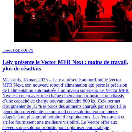
news
18/03/2025
Lely présente le Vector MFR Next : moins de travail,
plus de résultats
Maassluis
, 18
mars
2025
–
Lely a pr
é
sent
é
aujourd
’
hui le
Vector
MFR Next, son nouveau robot d
’
alimentation qui porte la pr
é
cision
de l
’
alimentation automatis
é
e
à
un niveau sup
é
rieur. Le
Vector
MFR
Next est con
ç
u avec une cha
î
ne cin
é
matique robuste et un ch
â
ssis
d
’
une capacit
é
de charge pouvant atteindre 800
kg. Cela permet
d
’
augmenter de 35
% le poids des aliments charg
é
s par rapport
à
la
g
é
n
é
ration pr
é
c
é
dente, ce qui rend cette solution encore mieux
adapt
é
e
à
un plus grand nombre d
’
exploitations. Les feux avant et
arrière fournissent une meilleure visibilité. Le
Vector
offre aux
éleveurs une solution robuste pour optimiser leur stratégie