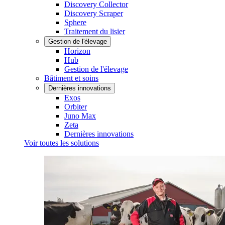
Discovery Collector
Discovery Scraper
Sphere
Traitement du lisier
Gestion de l'élevage
Horizon
Hub
Gestion de l'élevage
Bâtiment et soins
Dernières innovations
Exos
Orbiter
Juno Max
Zeta
Dernières innovations
Voir toutes les solutions