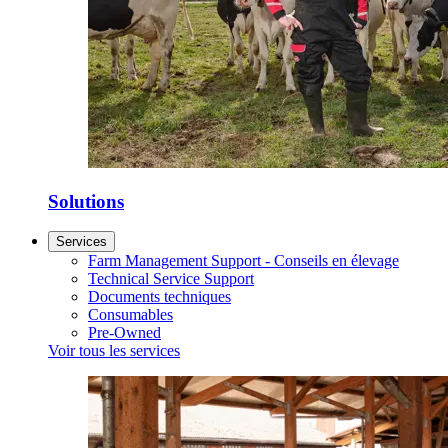
Solutions
Services
Farm Management Support - Conseils en élevage
Technical Service Support
Documents techniques
Consumables
Pre-Owned
Voir tous les services