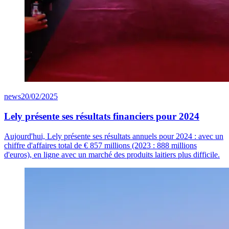
news
20/02/2025
Lely présente ses résultats financiers pour 2024
Aujourd'hui, Lely présente ses résultats annuels pour 2024 : avec un
chiffre d'affaires total de
€ 8
57
millions (2023 : 888 millions
d'euros), en ligne avec un marché des produits laitiers plus difficile.