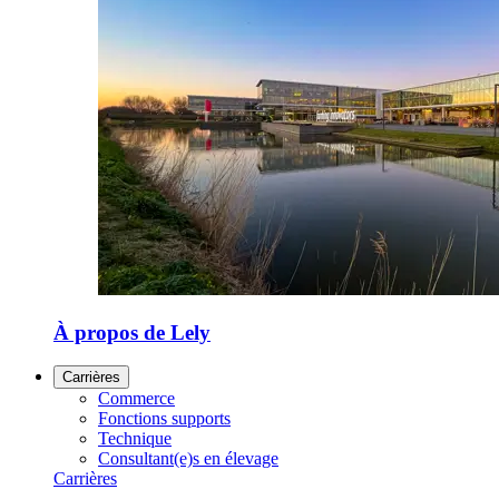
À propos de Lely
Carrières
Commerce
Fonctions supports
Technique
Consultant(e)s en élevage
Carrières