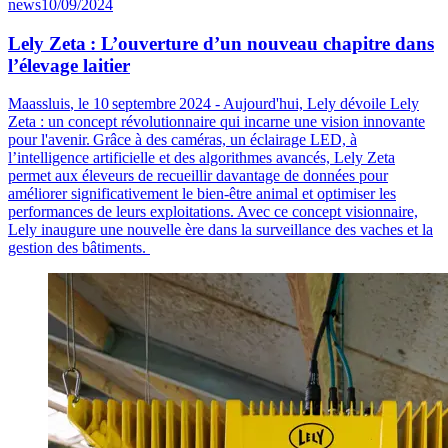
news
10/09/2024
Lely Zeta : L’ouverture d’un nouveau chapitre dans
l’élevage laitier
Maassluis
, le 10 septembre 2024 - Aujourd'hui, Lely dévoile Lely
Zeta : un concept révolutionnaire qui incarne une vision innovante
pour l'avenir. Grâce à des caméras, un éclairage LED,
à
l’intelligence artificielle et des algorithmes avancés, Lely Zeta
permet aux éleveurs de recueillir davantage de données pour
améliorer significativement le bien-être animal et optimiser les
performances de leur
s
exploitation
s
. Avec ce concept visionnaire,
Lely inaugure une nouvelle ère dans la surveillance des vaches et la
gestion des bâtiments.