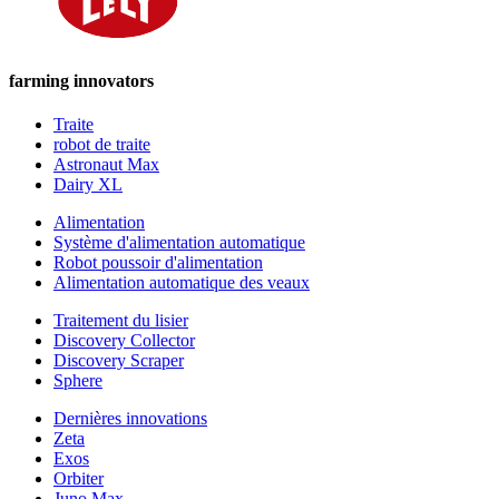
farming innovators
Traite
robot de traite
Astronaut Max
Dairy XL
Alimentation
Système d'alimentation automatique
Robot poussoir d'alimentation
Alimentation automatique des veaux
Traitement du lisier
Discovery Collector
Discovery Scraper
Sphere
Dernières innovations
Zeta
Exos
Orbiter
Juno Max