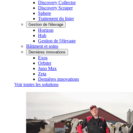
Discovery Collector
Discovery Scraper
Sphere
Traitement du lisier
Gestion de l'élevage
Horizon
Hub
Gestion de l'élevage
Bâtiment et soins
Dernières innovations
Exos
Orbiter
Juno Max
Zeta
Dernières innovations
Voir toutes les solutions