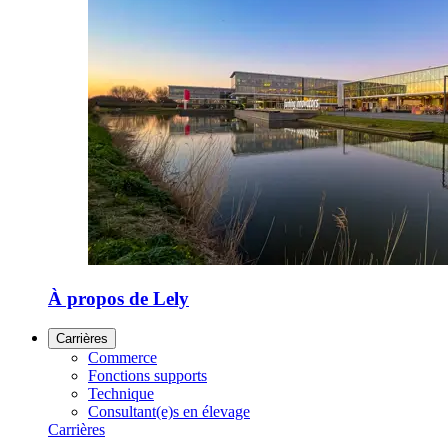
À propos de Lely
Carrières
Commerce
Fonctions supports
Technique
Consultant(e)s en élevage
Carrières