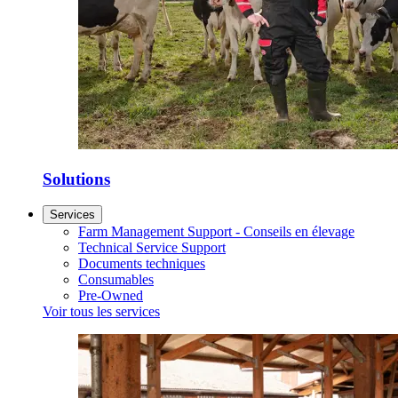
Solutions
Services
Farm Management Support - Conseils en élevage
Technical Service Support
Documents techniques
Consumables
Pre-Owned
Voir tous les services