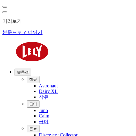
미리보기
본문으로 건너뛰기
솔루션
착유
Astronaut
Dairy XL
착유
급이
Juno
Calm
급이
분뇨
Discovery Collector