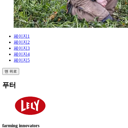
페이지
1
페이지
2
페이지
3
페이지
4
페이지
5
맨 위로
푸터
farming innovators