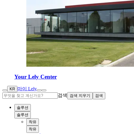
Your Lely Center
마이 Lely
KR
검색
검색 지우기
검색
솔루션
솔루션
착유
착유