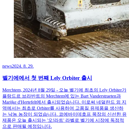
news
2024. 8. 29.
벨기에에서 첫 번째 Lely Orbiter 출시
Merchtem, 2024년 8월 29일 - 오늘 벨기에 최초의 Lely Orbiter가
플랑드르 브라반트의 Merchtem에 있는 Bart Vanderstraeten과
Marijke d'Hertefelt에서 출시되었습니다. 이로써 네덜란드 외 지
역에서는 최초로 Orbiter를 사용하여 고품질 유제품을 생산하
는 낙농 농장이 되었습니다. 코에바이데호프 목장의 신선한 유
제품은 오늘 출시되는 '오!라트' 라벨로 벨기에 시장에 독점적
으로 판매될 예정입니다.