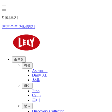
미리보기
본문으로 건너뛰기
솔루션
착유
Astronaut
Dairy XL
착유
급이
Juno
Calm
급이
분뇨
Discovery Collector