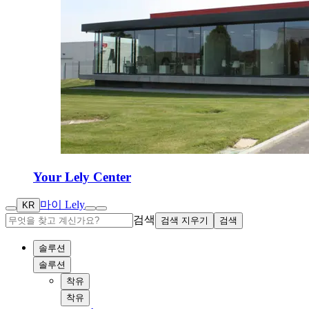
Your Lely Center
마이 Lely
KR
검색
검색 지우기
검색
솔루션
솔루션
착유
착유