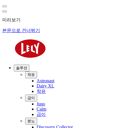
미리보기
본문으로 건너뛰기
솔루션
착유
Astronaut
Dairy XL
착유
급이
Juno
Calm
급이
분뇨
Discovery Collector