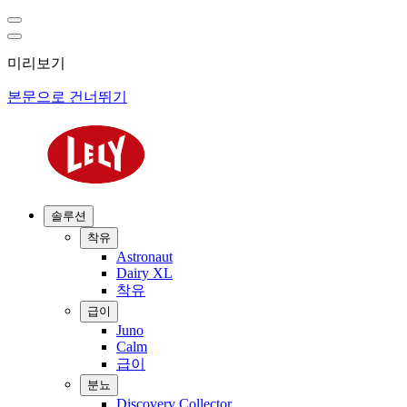
미리보기
본문으로 건너뛰기
솔루션
착유
Astronaut
Dairy XL
착유
급이
Juno
Calm
급이
분뇨
Discovery Collector