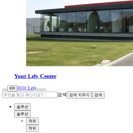
Your Lely Center
마이 Lely
KR
검색
검색 지우기
검색
솔루션
솔루션
착유
착유