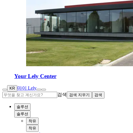
Your Lely Center
마이 Lely
KR
검색
검색 지우기
검색
솔루션
솔루션
착유
착유