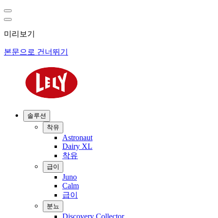
미리보기
본문으로 건너뛰기
솔루션
착유
Astronaut
Dairy XL
착유
급이
Juno
Calm
급이
분뇨
Discovery Collector