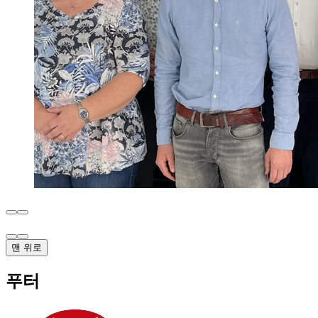
맨 위로
푸터