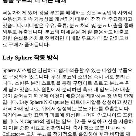
광물 루프의 더 나은 폐쇄
낙농가에게 있어 광물 루프를 폐쇄하는 것은 낙농업의 사회적
수용성과 지속 가능성을 개선하기 때문에 점점 더 중요해지고
있습니다. 미네랄은 우유, 육류, 분뇨 처리 및 분뇨 배출을 통해
외부로 유출됩니다. 분뇨의 미네랄을 더 잘 활용하고 배출로
인한 손실을 가치로 전환하면 미네랄 루프가 더 잘 닫히고 비
료 구매가 줄어듭니다.
Lely Sphere 작동 방식
Sphere 시스템은 간단하고 쉽게 적용할 수 있는 다양한 부품으
로 구성되어 있습니다. 우선 분뇨와 소변은 즉시 서로 분리됩
니다. 소변은 분리 스트립을 통해 구덩이로 흐르고 분뇨는 위
에 남아 있습니다. 원천에서 분리하면 축사 내 암모니아 배출
량이 줄어들기 때문에 이것이 배출량을 제한하는 첫 번째 단계
입니다. Lely Sphere N-Capture는 피트에 저압을 생성하고 헛간
바닥 아래 및 바로 위에서 생성되는 분뇨 가스를 추출합니다.
여기에는 보행 표면과 피트에 형성된 나머지 암모니아도 포함
됩니다. N-Capture의 필터는 암모니아를 포집하고 산을 사용하
여 이를 순환 비료로 전환합니다. 축사 청소 로봇 Discovery
Collector는 고체 분뇨를 정기적으로 흡입하여 헛간 바닥을 깨