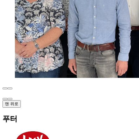
맨 위로
푸터