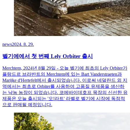
news
2024. 8. 29.
벨기에에서 첫 번째 Lely Orbiter 출시
Merchtem, 2024년 8월 29일 - 오늘 벨기에 최초의 Lely Orbiter가
플랑드르 브라반트의 Merchtem에 있는 Bart Vanderstraeten과
Marijke d'Hertefelt에서 출시되었습니다. 이로써 네덜란드 외 지
역에서는 최초로 Orbiter를 사용하여 고품질 유제품을 생산하
는 낙농 농장이 되었습니다. 코에바이데호프 목장의 신선한 유
제품은 오늘 출시되는 '오!라트' 라벨로 벨기에 시장에 독점적
으로 판매될 예정입니다.