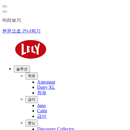
미리보기
본문으로 건너뛰기
솔루션
착유
Astronaut
Dairy XL
착유
급이
Juno
Calm
급이
분뇨
Discovery Collector