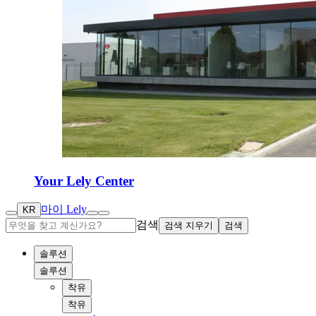
Your Lely Center
마이 Lely
KR
검색
검색 지우기
검색
솔루션
솔루션
착유
착유