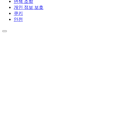
면책 조항
개인 정보 보호
쿠키
안전