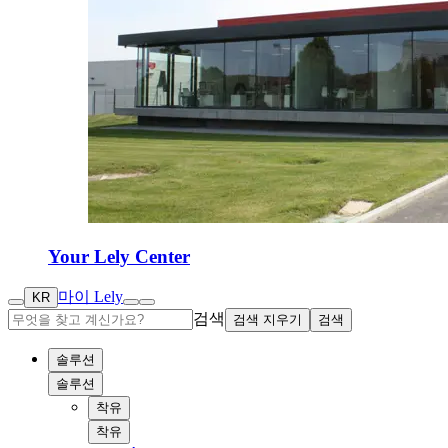
Your Lely Center
마이 Lely
KR
검색
검색 지우기
검색
솔루션
솔루션
착유
착유