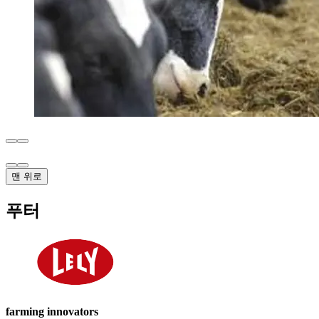
맨 위로
푸터
farming innovators