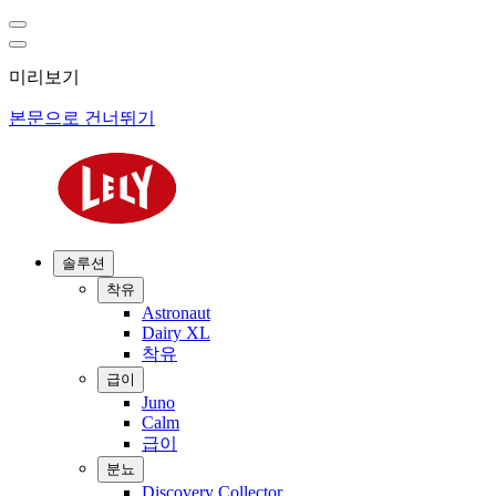
미리보기
본문으로 건너뛰기
솔루션
착유
Astronaut
Dairy XL
착유
급이
Juno
Calm
급이
분뇨
Discovery Collector