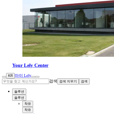
Your Lely Center
마이 Lely
KR
검색
검색 지우기
검색
솔루션
솔루션
착유
착유