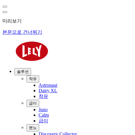
미리보기
본문으로 건너뛰기
솔루션
착유
Astronaut
Dairy XL
착유
급이
Juno
Calm
급이
분뇨
Discovery Collector