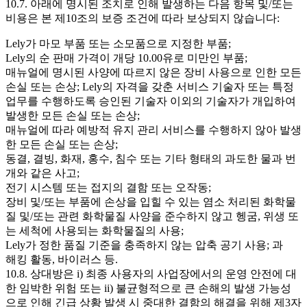
10.7. 아래에 명시된 조치로 인해 발생하는 다음 항목 및/또는
비용은 본 제10조의 보증 조건에 따라 보상되지 않습니다:
Lely가 마모 부품 또는 소모품으로 지정한 부품;
Lely의 순 판매 가격이 개당 10.00유로 미만인 부품;
매뉴얼에 명시된 사양에 따르지 않은 장비 사용으로 인한 모든
손실 또는 손상; Lely의 자격을 갖춘 서비스 기술자 또는 특정
업무를 수행하도록 승인된 기술자 이외의 기술자가 개입하여
발생한 모든 손실 또는 손상;
매뉴얼에 따라 예방적 유지 관리 서비스를 수행하지 않아 발생
한 모든 손실 또는 손상;
동결, 결빙, 화재, 홍수, 침수 또는 기타 형태의 과도한 물과 번
개와 같은 사고;
전기 시스템 또는 접지의 결함 또는 오작동;
장비 및/또는 부품에 손상을 입힐 수 있는 염소 처리된 화학물
질 및/또는 관련 화학물질 사양을 준수하지 않고 헹굼, 위생 또
는 세척에 사용되는 화학물질의 사용;
Lely가 정한 품질 기준을 충족하지 않는 압축 공기 사용; 과
해킹 활동, 바이러스 등.
10.8. 상대방은 i) 최종 사용자의 사업장에서의 운영 안전에 대
한 임박한 위험 또는 ii) 불균형적으로 큰 손해의 발생 가능성
으로 인해 긴급 상황 발생 시 중대한 결함의 해결을 위해 제3자