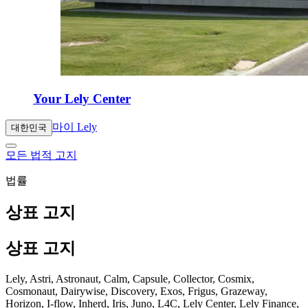
Your Lely Center
마이 Lely
대한민국
모든 법적 고지
법률
상표 고지
상표 고지
Lely, Astri, Astronaut, Calm, Capsule, Collector, Cosmix,
Cosmonaut, Dairywise, Discovery, Exos, Frigus, Grazeway,
Horizon, I-flow, Inherd, Iris, Juno, L4C, Lely Center, Lely Finance,