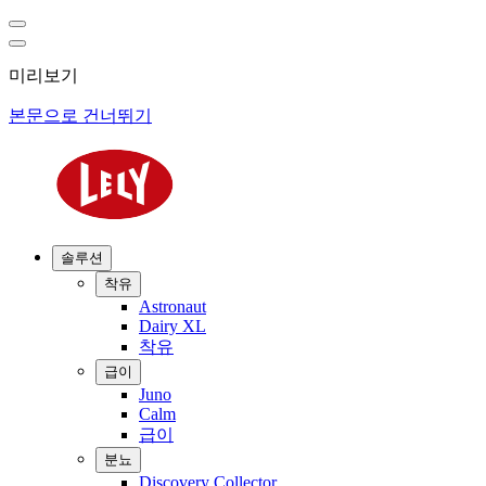
미리보기
본문으로 건너뛰기
솔루션
착유
Astronaut
Dairy XL
착유
급이
Juno
Calm
급이
분뇨
Discovery Collector