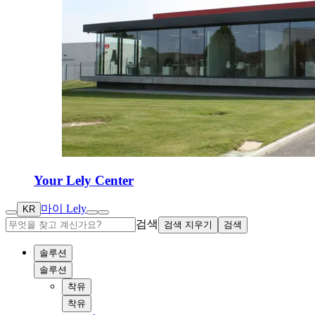
Your Lely Center
마이 Lely
KR
검색
검색 지우기
검색
솔루션
솔루션
착유
착유