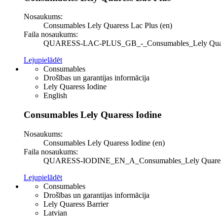
Nosaukums:
Consumables Lely Quaress Lac Plus (en)
Faila nosaukums:
QUARESS-LAC-PLUS_GB_-_Consumables_Lely Quaress L
Lejupielādēt
Consumables
Drošības un garantijas informācija
Lely Quaress Iodine
English
Consumables Lely Quaress Iodine
Nosaukums:
Consumables Lely Quaress Iodine (en)
Faila nosaukums:
QUARESS-IODINE_EN_A_Consumables_Lely Quaress Iod
Lejupielādēt
Consumables
Drošības un garantijas informācija
Lely Quaress Barrier
Latvian