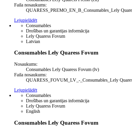
Faila nosaukums:
QUARESS_PREMO_EN_B_Consumables_Lely Quaress Pre
Lejupielādēt
Consumables
Drošības un garantijas informācija
Lely Quaress Fovum
Latvian
Consumables Lely Quaress Fovum
Nosaukums:
Consumables Lely Quaress Fovum (lv)
Faila nosaukums:
QUARESS_FOVUM_LV_-_Consumables_Lely Quaress Fov
Lejupielādēt
Consumables
Drošības un garantijas informācija
Lely Quaress Fovum
English
Consumables Lely Quaress Fovum