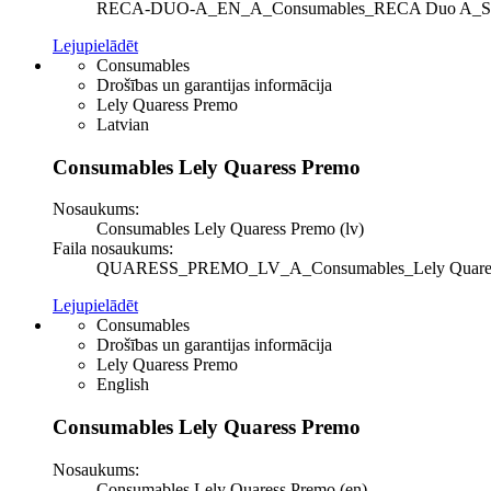
RECA-DUO-A_EN_A_Consumables_RECA Duo A_Safety 
Lejupielādēt
Consumables
Drošības un garantijas informācija
Lely Quaress Premo
Latvian
Consumables Lely Quaress Premo
Nosaukums:
Consumables Lely Quaress Premo (lv)
Faila nosaukums:
QUARESS_PREMO_LV_A_Consumables_Lely Quaress Pre
Lejupielādēt
Consumables
Drošības un garantijas informācija
Lely Quaress Premo
English
Consumables Lely Quaress Premo
Nosaukums:
Consumables Lely Quaress Premo (en)