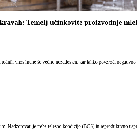
 kravah: Temelj učinkovite proizvodnje mle
h tednih vnos hrane še vedno nezadosten, kar lahko povzroči negativno
mum. Nadzorovati je treba telesno kondicijo (BCS) in reproduktivno usp