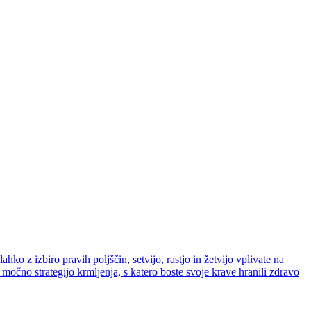
ahko z izbiro pravih poljščin, setvijo, rastjo in žetvijo vplivate na
 močno strategijo krmljenja, s katero boste svoje krave hranili zdravo