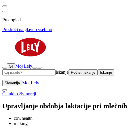
Predogled
Preskoči na glavno vsebino
Moj Lely
SI
Iskanje
Počisti iskanje
Iskanje
Moj Lely
Slovenija
Članki o živinoreji
Upravljanje obdobja laktacije pri mlečnih
cowhealth
milking