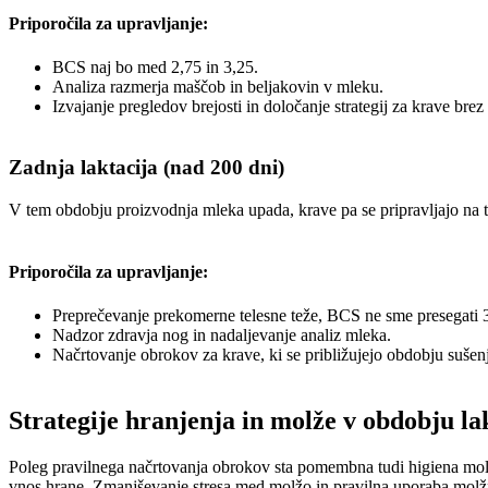
Priporočila za upravljanje:
BCS naj bo med 2,75 in 3,25.
Analiza razmerja maščob in beljakovin v mleku.
Izvajanje pregledov brejosti in določanje strategij za krave brez 
Zadnja laktacija (nad 200 dni)
V tem obdobju proizvodnja mleka upada, krave pa se pripravljajo na tel
Priporočila za upravljanje:
Preprečevanje prekomerne telesne teže, BCS ne sme presegati 3
Nadzor zdravja nog in nadaljevanje analiz mleka.
Načrtovanje obrokov za krave, ki se približujejo obdobju sušen
Strategije hranjenja in molže v obdobju la
Poleg pravilnega načrtovanja obrokov sta pomembna tudi higiena molže
vnos hrane. Zmanjševanje stresa med molžo in pravilna uporaba molž