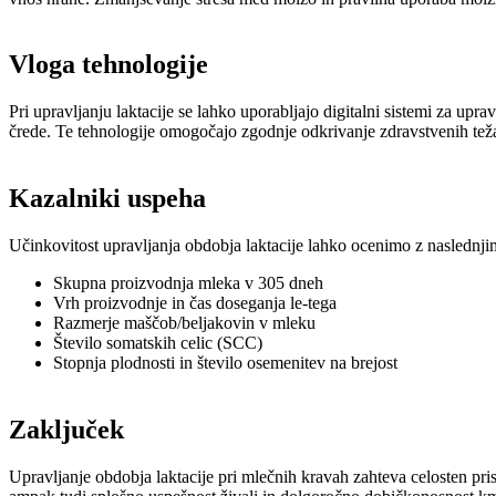
Vloga tehnologije
Pri upravljanju laktacije se lahko uporabljajo digitalni sistemi za upra
črede. Te tehnologije omogočajo zgodnje odkrivanje zdravstvenih teža
Kazalniki uspeha
Učinkovitost upravljanja obdobja laktacije lahko ocenimo z naslednjim
Skupna proizvodnja mleka v 305 dneh
Vrh proizvodnje in čas doseganja le-tega
Razmerje maščob/beljakovin v mleku
Število somatskih celic (SCC)
Stopnja plodnosti in število osemenitev na brejost
Zaključek
Upravljanje obdobja laktacije pri mlečnih kravah zahteva celosten pris