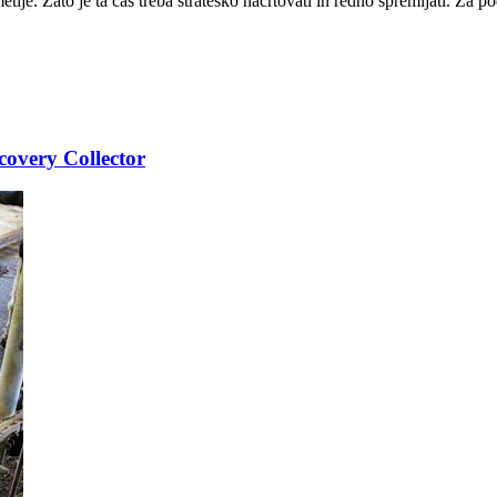
ije. Zato je ta čas treba strateško načrtovati in redno spremljati. Za 
scovery Collector