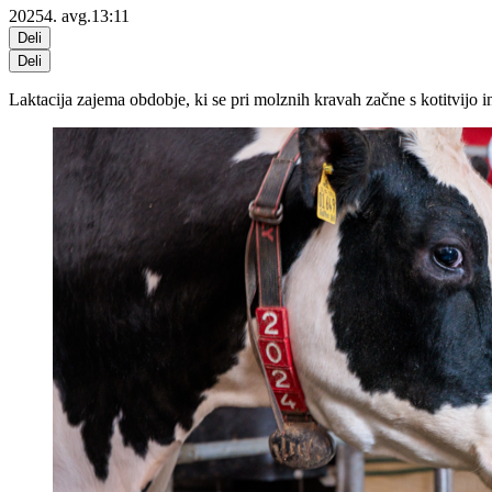
2025
4. avg.
13:11
Deli
Deli
Laktacija zajema obdobje, ki se pri molznih kravah začne s kotitvijo i