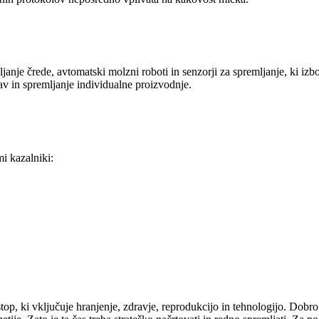
vljanje črede, avtomatski molzni roboti in senzorji za spremljanje, ki iz
v in spremljanje individualne proizvodnje.
i kazalniki:
top, ki vključuje hranjenje, zdravje, reprodukcijo in tehnologijo. Dobro