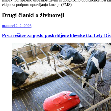
ampak tudi splošno uspešnost živali in dolgoročno dobičkonosnost kmet
ekipo za podporo upravljanju kmetije (FMS).
Drugi članki o živinoreji
manure
12. 2. 2026
Prva rešitev za gosto poskrbljene hlevske tla: Lely Di