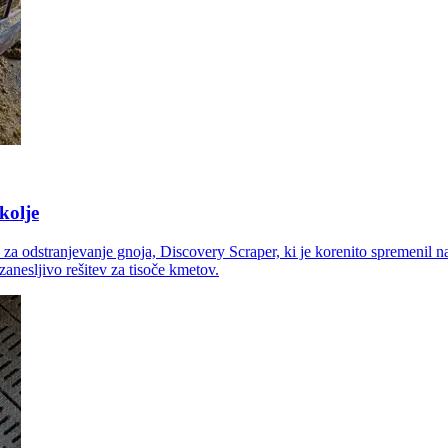
kolje
a za odstranjevanje gnoja, Discovery Scraper, ki je korenito spremenil n
anesljivo rešitev za tisoče kmetov.