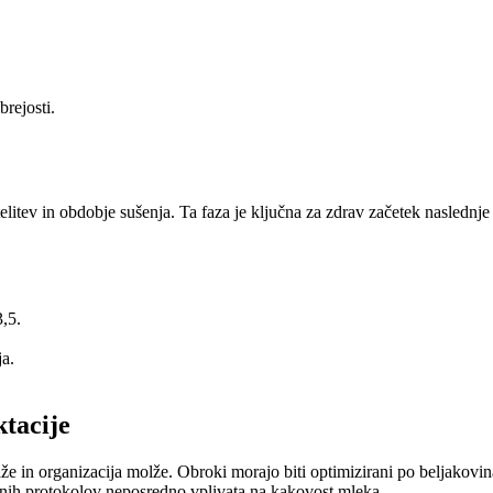
brejosti.
itev in obdobje sušenja. Ta faza je ključna za zdrav začetek naslednje 
,5.
ja.
ktacije
 in organizacija molže. Obroki morajo biti optimizirani po beljakovina
nih protokolov neposredno vplivata na kakovost mleka.