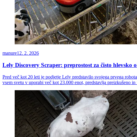
manure
12. 2. 2026
Lely Discovery Scraper: preprostost za čisto hlevsko o
Pred več kot 20 leti je podjetje Lely predstavilo svojega prvega robot
vsem svetu v uporabi več kot 23.000 enot, predstavlja preizkušeno in z