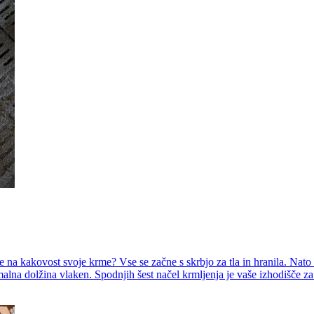
te na kakovost svoje krme? Vse se začne s skrbjo za tla in hranila. Nato l
malna dolžina vlaken. Spodnjih šest načel krmljenja je vaše izhodišče za