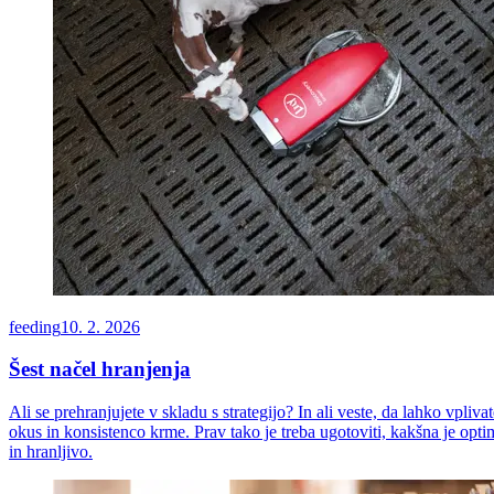
feeding
10. 2. 2026
Šest načel hranjenja
Ali se prehranjujete v skladu s strategijo? In ali veste, da lahko vpliva
okus in konsistenco krme. Prav tako je treba ugotoviti, kakšna je opti
in hranljivo.