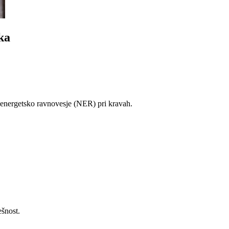
ka
 energetsko ravnovesje (NER) pri kravah.
ešnost.