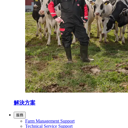
解決方案
服務
Farm Management Support
Technical Service Support