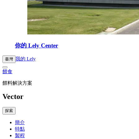
你的 Lely Center
我的 Lely
臺灣
餵食
餵料解決方案
Vector
探索
簡介
特點
製程