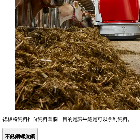
裙板將飼料推向飼料圍欄，目的是讓牛總是可以拿到飼料。
不銹鋼螺旋鑽