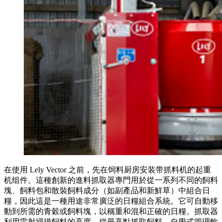
在使用 Lely Vector 之前，先在饲料厨房安装带抓料机的起重
机组件。這種創新的進料抓取器專門用於從一系列不同的飼料
塊、飼料包和散裝飼料成分（如副產品和新鮮草）中組合日
糧，因此這是一種用途非常廣泛的日糧組合系統。它可自動移
動到所需的青穀或飼料塊，以稱重和混和正確的日糧。抓取器
利用雷射掃描飼料的高度，從最高點抓取飼料。自學式管理軟