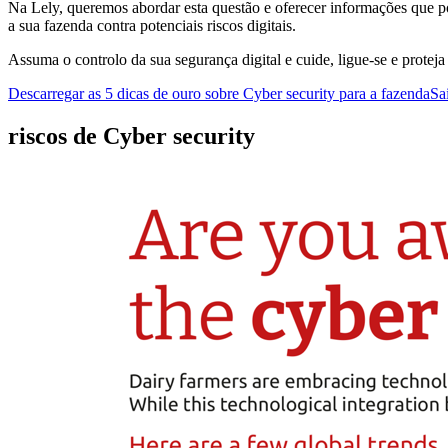
Na Lely, queremos abordar esta questão e oferecer informações que po
a sua fazenda contra potenciais riscos digitais.
Assuma o controlo da sua segurança digital e cuide, ligue-se e protej
Descarregar as 5 dicas de ouro sobre Cyber security para a fazenda
Sa
riscos de Cyber security