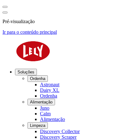
Pré-visualização
Ir para o conteúdo principal
Soluções
Ordenha
Astronaut
Dairy XL
Ordenha
Alimentação
Juno
Calm
Alimentação
Limpeza
Discovery Collector
Discovery Scraper