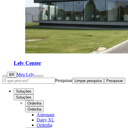
Lely Center
Meu Lely
BR
Pesquisar
Limpar pesquisa
Pesquisar
Soluções
Soluções
Ordenha
Ordenha
Astronaut
Dairy XL
Ordenha