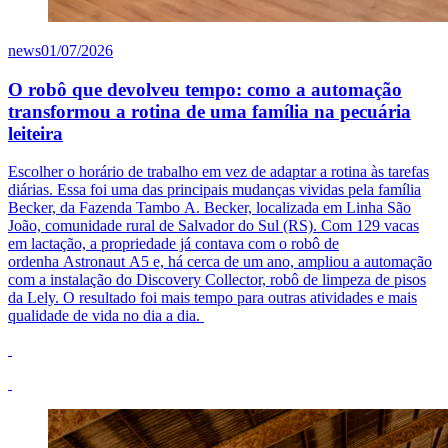
news
01/07/2026
O robô que devolveu tempo: como a automação
transformou a rotina de uma família na pecuária
leiteira
Escolher o horário de trabalho em vez de adaptar a rotina às tarefas
diárias. Essa foi uma das principais mudanças vividas pela família
Becker, da Fazenda Tambo A. Becker, localizada em Linha São
João, comunidade rural de Salvador do Sul (RS).
Com 129 vacas
em lactação, a propriedade já contava com o robô de
ordenha Astronaut A5 e, há cerca de um ano, ampliou a automação
com a instalação do Discovery Collector, robô de limpeza de pisos
da Lely. O resultado foi mais tempo para outras atividades e mais
qualidade de vida no dia a dia.