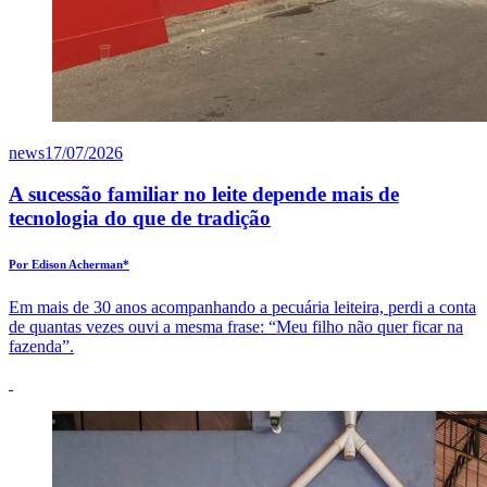
news
17/07/2026
A sucessão familiar no leite depende mais de
tecnologia do que de tradição
Por Edison Acherman*
Em mais de 30 anos acompanhando a pecuária leiteira, perdi a conta
de quantas vezes ouvi a mesma frase: “Meu filho não quer ficar na
fazenda”.