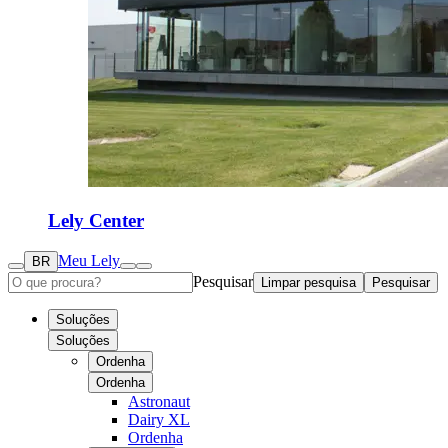
Lely Center
Meu Lely
BR
Pesquisar
Limpar pesquisa
Pesquisar
Soluções
Soluções
Ordenha
Ordenha
Astronaut
Dairy XL
Ordenha