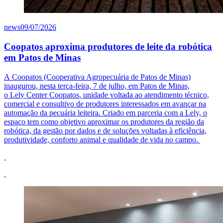
news
09/07/2026
Coopatos aproxima produtores de leite da robótica
em Patos de Minas
A
Coopatos
(Cooperativa Agropecuária de Patos de Minas)
inaugurou, nesta terça-feira, 7 de julho, em Patos de Minas,
o
Lely
Center
Coopatos
, unidade voltada ao atendimento técnico,
comercial e consultivo de produtores interessados em avançar na
automação da pecuária leiteira. Criado em parceria com a
Lely
, o
espaço tem como objetivo aproximar os produtores da região da
robótica, da gestão por dados e de soluções voltadas à eficiência,
produtividade, conforto animal e qualidade de vida no campo.