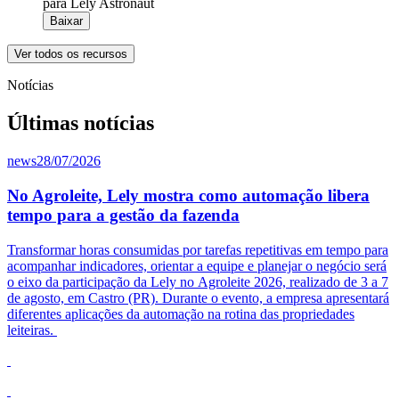
para Lely Astronaut
Baixar
Ver todos os recursos
Notícias
Últimas notícias
news
28/07/2026
No Agroleite, Lely mostra como automação libera
tempo para a gestão da fazenda
Transformar horas consumidas por tarefas repetitivas em tempo para
acompanhar indicadores, orientar a equipe e planejar o negócio será
o eixo da participação da
Lely
no
Agroleite
2026, realizado de 3 a 7
de agosto, em Castro (PR). Durante o evento, a empresa apresentará
diferentes aplicações da automação na rotina das propriedades
leiteiras.