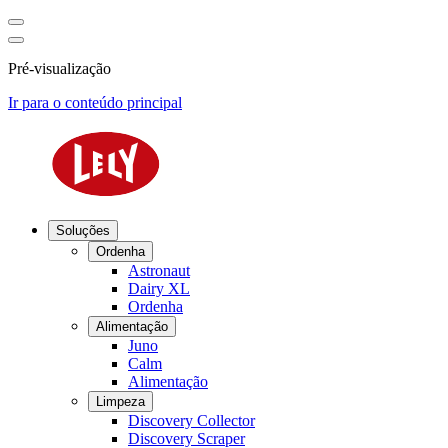
Pré-visualização
Ir para o conteúdo principal
Soluções
Ordenha
Astronaut
Dairy XL
Ordenha
Alimentação
Juno
Calm
Alimentação
Limpeza
Discovery Collector
Discovery Scraper