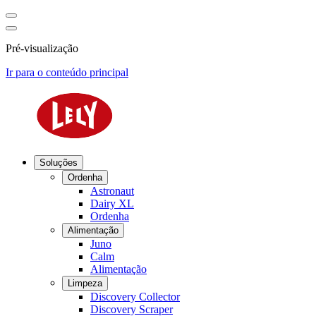
Pré-visualização
Ir para o conteúdo principal
Soluções
Ordenha
Astronaut
Dairy XL
Ordenha
Alimentação
Juno
Calm
Alimentação
Limpeza
Discovery Collector
Discovery Scraper