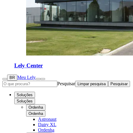
Lely Center
Meu Lely
BR
Pesquisar
Limpar pesquisa
Pesquisar
Soluções
Soluções
Ordenha
Ordenha
Astronaut
Dairy XL
Ordenha