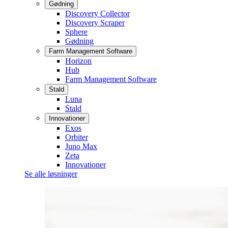
Gødning
Discovery Collector
Discovery Scraper
Sphere
Gødning
Farm Management Software
Horizon
Hub
Farm Management Software
Stald
Luna
Stald
Innovationer
Exos
Orbiter
Juno Max
Zeta
Innovationer
Se alle løsninger