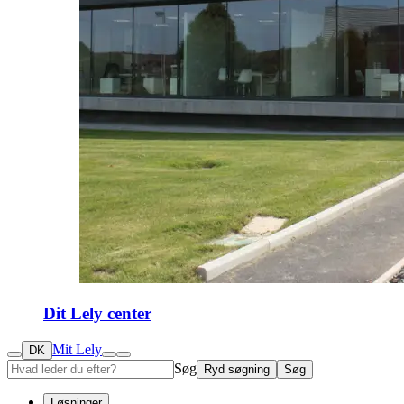
Dit Lely center
Mit Lely
DK
Søg
Ryd søgning
Søg
Løsninger