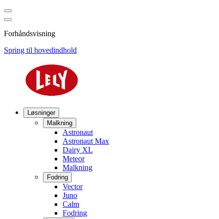
Forhåndsvisning
Spring til hovedindhold
Løsninger
Malkning
Astronaut
Astronaut Max
Dairy XL
Meteor
Malkning
Fodring
Vector
Juno
Calm
Fodring