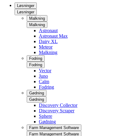
Løsninger
Løsninger
Malkning
Malkning
Astronaut
Astronaut Max
Dairy XL
Meteor
Malkning
Fodring
Fodring
Vector
Juno
Calm
Fodring
Gødning
Gødning
Discovery Collector
Discovery Scraper
Sphere
Gødning
Farm Management Software
Farm Management Software