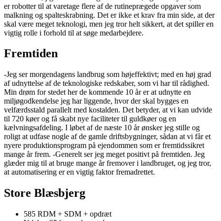
er robotter til at varetage flere af de rutineprægede opgaver som
malkning og spalteskrabning. Det er ikke et krav fra min side, at der
skal være meget teknologi, men jeg tror helt sikkert, at det spiller en
vigtig rolle i forhold til at søge medarbejdere.
Fremtiden
-Jeg ser morgendagens landbrug som højeffektivt; med en høj grad
af udnyttelse af de teknologiske redskaber, som vi har til rådighed.
Min drøm for stedet her de kommende 10 år er at udnytte en
miljøgodkendelse jeg har liggende, hvor der skal bygges en
velfærdsstald parallelt med kostalden. Det betyder, at vi kan udvide
til 720 køer og få skabt nye faciliteter til guldkøer og en
kælvningsafdeling. I løbet af de næste 10 år ønsker jeg stille og
roligt at udfase nogle af de gamle driftsbygninger, sådan at vi får et
nyere produktionsprogram på ejendommen som er fremtidssikret
mange år frem. -Generelt ser jeg meget positivt på fremtiden. Jeg
glæder mig til at bruge mange år fremover i landbruget, og jeg tror,
at automatisering er en vigtig faktor fremadrettet.
Store Blæsbjerg
585 RDM + SDM + opdræt