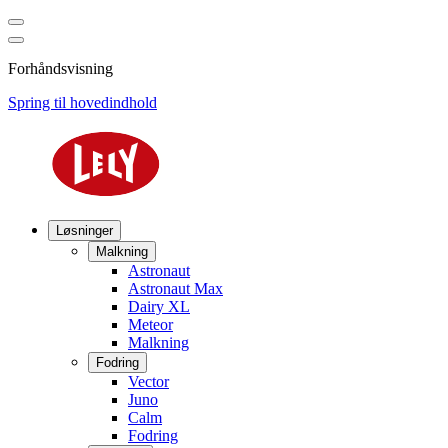
Forhåndsvisning
Spring til hovedindhold
Løsninger
Malkning
Astronaut
Astronaut Max
Dairy XL
Meteor
Malkning
Fodring
Vector
Juno
Calm
Fodring