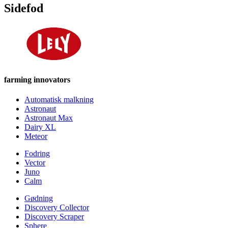
Sidefod
farming innovators
Automatisk malkning
Astronaut
Astronaut Max
Dairy XL
Meteor
Fodring
Vector
Juno
Calm
Gødning
Discovery Collector
Discovery Scraper
Sphere