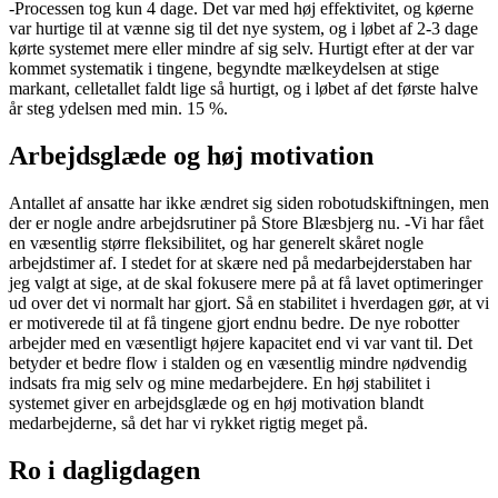
-Processen tog kun 4 dage. Det var med høj effektivitet, og køerne
var hurtige til at vænne sig til det nye system, og i løbet af 2-3 dage
kørte systemet mere eller mindre af sig selv. Hurtigt efter at der var
kommet systematik i tingene, begyndte mælkeydelsen at stige
markant, celletallet faldt lige så hurtigt, og i løbet af det første halve
år steg ydelsen med min. 15 %.
Arbejdsglæde og høj motivation
Antallet af ansatte har ikke ændret sig siden robotudskiftningen, men
der er nogle andre arbejdsrutiner på Store Blæsbjerg nu. -Vi har fået
en væsentlig større fleksibilitet, og har generelt skåret nogle
arbejdstimer af. I stedet for at skære ned på medarbejderstaben har
jeg valgt at sige, at de skal fokusere mere på at få lavet optimeringer
ud over det vi normalt har gjort. Så en stabilitet i hverdagen gør, at vi
er motiverede til at få tingene gjort endnu bedre. De nye robotter
arbejder med en væsentligt højere kapacitet end vi var vant til. Det
betyder et bedre flow i stalden og en væsentlig mindre nødvendig
indsats fra mig selv og mine medarbejdere. En høj stabilitet i
systemet giver en arbejdsglæde og en høj motivation blandt
medarbejderne, så det har vi rykket rigtig meget på.
Ro i dagligdagen