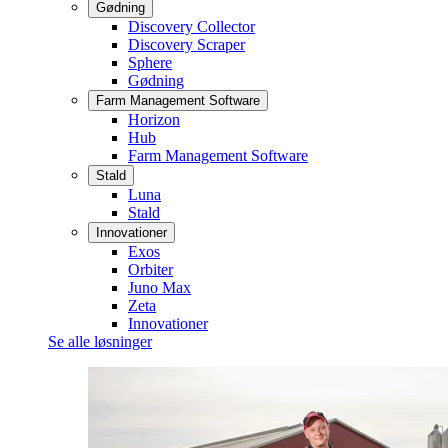
Gødning
Discovery Collector
Discovery Scraper
Sphere
Gødning
Farm Management Software
Horizon
Hub
Farm Management Software
Stald
Luna
Stald
Innovationer
Exos
Orbiter
Juno Max
Zeta
Innovationer
Se alle løsninger