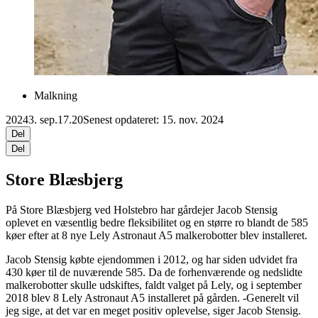
Malkning
2024
3. sep.
17.20
Senest opdateret: 15. nov. 2024
Del
Del
Store Blæsbjerg
På Store Blæsbjerg ved Holstebro har gårdejer Jacob Stensig
oplevet en væsentlig bedre fleksibilitet og en større ro blandt de 585
køer efter at 8 nye Lely Astronaut A5 malkerobotter blev installeret.
Jacob Stensig købte ejendommen i 2012, og har siden udvidet fra
430 køer til de nuværende 585. Da de forhenværende og nedslidte
malkerobotter skulle udskiftes, faldt valget på Lely, og i september
2018 blev 8 Lely Astronaut A5 installeret på gården. -Generelt vil
jeg sige, at det var en meget positiv oplevelse, siger Jacob Stensig.