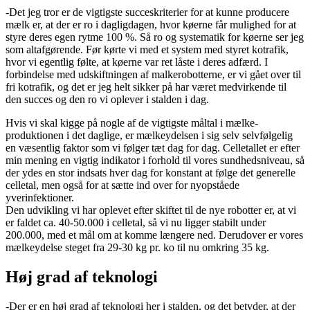
-Det jeg tror er de vigtigste succeskriterier for at kunne producere
mælk er, at der er ro i dagligdagen, hvor køerne får mulighed for at
styre deres egen rytme 100 %. Så ro og systematik for køerne ser jeg
som altafgørende. Før kørte vi med et system med styret kotrafik,
hvor vi egentlig følte, at køerne var ret låste i deres adfærd. I
forbindelse med udskiftningen af malkerobotterne, er vi gået over til
fri kotrafik, og det er jeg helt sikker på har været medvirkende til
den succes og den ro vi oplever i stalden i dag.
Hvis vi skal kigge på nogle af de vigtigste måltal i mælke-
produktionen i det daglige, er mælkeydelsen i sig selv selvfølgelig
en væsentlig faktor som vi følger tæt dag for dag. Celletallet er efter
min mening en vigtig indikator i forhold til vores sundhedsniveau, så
der ydes en stor indsats hver dag for konstant at følge det generelle
celletal, men også for at sætte ind over for nyopståede
yverinfektioner.
Den udvikling vi har oplevet efter skiftet til de nye robotter er, at vi
er faldet ca. 40-50.000 i celletal, så vi nu ligger stabilt under
200.000, med et mål om at komme længere ned. Derudover er vores
mælkeydelse steget fra 29-30 kg pr. ko til nu omkring 35 kg.
Høj grad af teknologi
-Der er en høj grad af teknologi her i stalden, og det betyder, at der