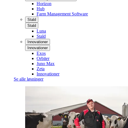
Horizon
Hub
Farm Management Software
Stald
Stald
Luna
Stald
Innovationer
Innovationer
Exos
Orbiter
Juno Max
Zeta
Innovationer
Se alle løsninger