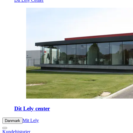
Dit Lely Center
Dit Lely center
Mit Lely
Danmark
Kundehistorier