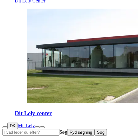
Dit Lely Center
Dit Lely center
Mit Lely
DK
Søg
Ryd søgning
Søg