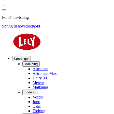
Forhåndsvisning
Spring til hovedindhold
Løsninger
Malkning
Astronaut
Astronaut Max
Dairy XL
Meteor
Malkning
Fodring
Vector
Juno
Calm
Fodring