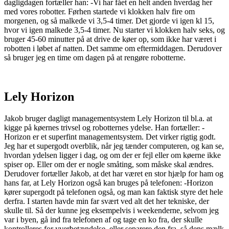
dagligdagen fortæller han: -Vi har fået en helt anden hverdag her
med vores robotter. Førhen startede vi klokken halv fire om
morgenen, og så malkede vi 3,5-4 timer. Det gjorde vi igen kl 15,
hvor vi igen malkede 3,5-4 timer. Nu starter vi klokken halv seks, og
bruger 45-60 minutter på at drive de køer op, som ikke har været i
robotten i løbet af natten. Det samme om eftermiddagen. Derudover
så bruger jeg en time om dagen på at rengøre robotterne.
Lely Horizon
Jakob bruger dagligt managementsystem Lely Horizon til bl.a. at
kigge på køernes trivsel og robotternes ydelse. Han fortæller: -
Horizon er et superfint managementsystem. Det virker rigtig godt.
Jeg har et supergodt overblik, når jeg tænder computeren, og kan se,
hvordan ydelsen ligger i dag, og om der er fejl eller om køerne ikke
spiser op. Eller om der er nogle småting, som måske skal ændres.
Derudover fortæller Jakob, at det har været en stor hjælp for ham og
hans far, at Lely Horizon også kan bruges på telefonen: -Horizon
kører supergodt på telefonen også, og man kan faktisk styre det hele
derfra. I starten havde min far svært ved alt det her tekniske, der
skulle til. Så der kunne jeg eksempelvis i weekenderne, selvom jeg
var i byen, gå ind fra telefonen af og tage en ko fra, der skulle
kontrolleres for yverbetændelse, eller separere den fra, så dens mælk