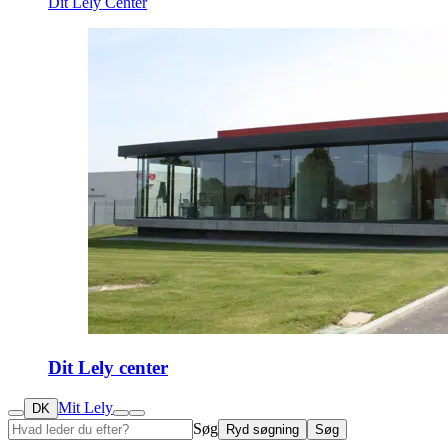
Dit Lely Center
Dit Lely center
Mit Lely
DK
Søg
Ryd søgning
Søg