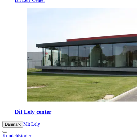
Dit Lely Center
Dit Lely center
Mit Lely
Danmark
Kundehistorier