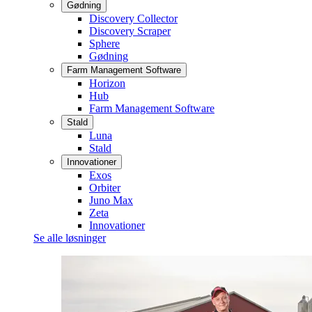
Gødning
Discovery Collector
Discovery Scraper
Sphere
Gødning
Farm Management Software
Horizon
Hub
Farm Management Software
Stald
Luna
Stald
Innovationer
Exos
Orbiter
Juno Max
Zeta
Innovationer
Se alle løsninger