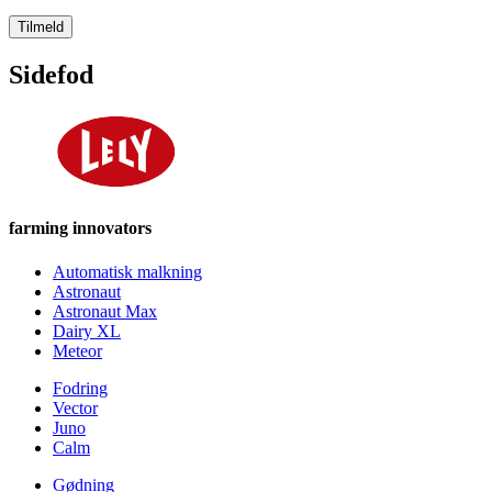
Tilmeld
Sidefod
farming innovators
Automatisk malkning
Astronaut
Astronaut Max
Dairy XL
Meteor
Fodring
Vector
Juno
Calm
Gødning