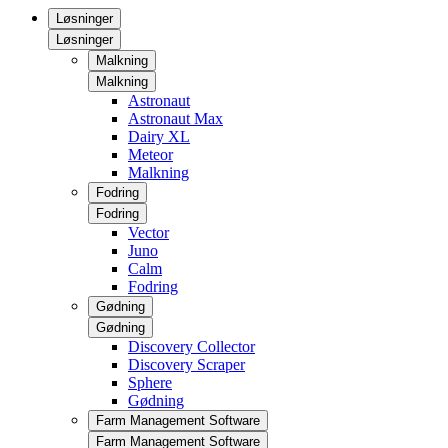
Løsninger
Løsninger
Malkning
Malkning
Astronaut
Astronaut Max
Dairy XL
Meteor
Malkning
Fodring
Fodring
Vector
Juno
Calm
Fodring
Gødning
Gødning
Discovery Collector
Discovery Scraper
Sphere
Gødning
Farm Management Software
Farm Management Software