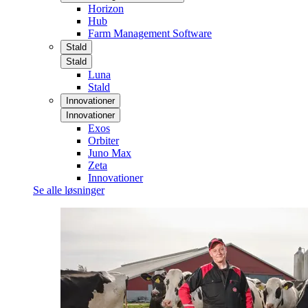
Horizon
Hub
Farm Management Software
Stald
Stald
Luna
Stald
Innovationer
Innovationer
Exos
Orbiter
Juno Max
Zeta
Innovationer
Se alle løsninger