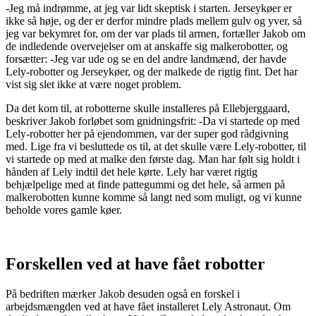
-Jeg må indrømme, at jeg var lidt skeptisk i starten. Jerseykøer er
ikke så høje, og der er derfor mindre plads mellem gulv og yver, så
jeg var bekymret for, om der var plads til armen, fortæller Jakob om
de indledende overvejelser om at anskaffe sig malkerobotter, og
forsætter: -Jeg var ude og se en del andre landmænd, der havde
Lely-robotter og Jerseykøer, og der malkede de rigtig fint. Det har
vist sig slet ikke at være noget problem.
Da det kom til, at robotterne skulle installeres på Ellebjerggaard,
beskriver Jakob forløbet som gnidningsfrit: -Da vi startede op med
Lely-robotter her på ejendommen, var der super god rådgivning
med. Lige fra vi besluttede os til, at det skulle være Lely-robotter, til
vi startede op med at malke den første dag. Man har følt sig holdt i
hånden af Lely indtil det hele kørte. Lely har været rigtig
behjælpelige med at finde pattegummi og det hele, så armen på
malkerobotten kunne komme så langt ned som muligt, og vi kunne
beholde vores gamle køer.
Forskellen ved at have fået robotter
På bedriften mærker Jakob desuden også en forskel i
arbejdsmængden ved at have fået installeret Lely Astronaut. Om