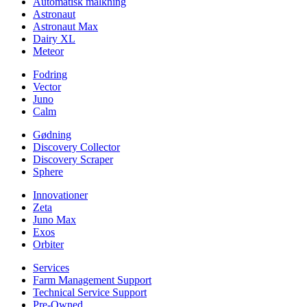
Automatisk malkning
Astronaut
Astronaut Max
Dairy XL
Meteor
Fodring
Vector
Juno
Calm
Gødning
Discovery Collector
Discovery Scraper
Sphere
Innovationer
Zeta
Juno Max
Exos
Orbiter
Services
Farm Management Support
Technical Service Support
Pre-Owned