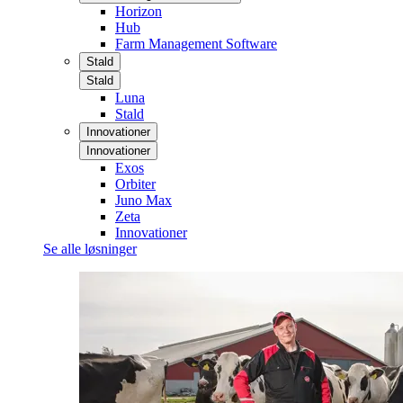
Horizon
Hub
Farm Management Software
Stald
Stald
Luna
Stald
Innovationer
Innovationer
Exos
Orbiter
Juno Max
Zeta
Innovationer
Se alle løsninger