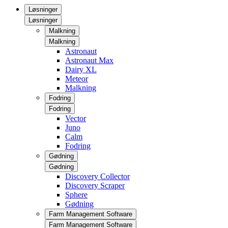
Løsninger
Løsninger
Malkning
Malkning
Astronaut
Astronaut Max
Dairy XL
Meteor
Malkning
Fodring
Fodring
Vector
Juno
Calm
Fodring
Gødning
Gødning
Discovery Collector
Discovery Scraper
Sphere
Gødning
Farm Management Software
Farm Management Software