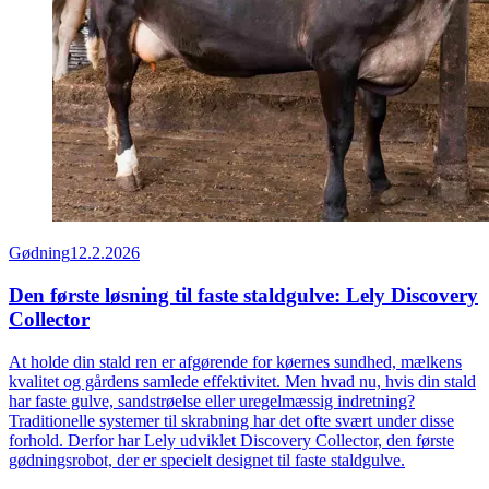
Gødning
12.2.2026
Den første løsning til faste staldgulve: Lely Discovery
Collector
At holde din stald ren er afgørende for køernes sundhed, mælkens
kvalitet og gårdens samlede effektivitet. Men hvad nu, hvis din stald
har faste gulve, sandstrøelse eller uregelmæssig indretning?
Traditionelle systemer til skrabning har det ofte svært under disse
forhold. Derfor har Lely udviklet Discovery Collector, den første
gødningsrobot, der er specielt designet til faste staldgulve.