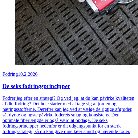
Fodring
10.2.2026
De seks fodringsprincipper
Fodrer jeg efter en strategi? Og ved jeg, at du kan påvirke kvaliteten
af din fodring? Det hele starter med at tage sig af jorden og
næringsstofferne. Derefter kan jeg ved at vælge de rigtige afgrøder,
så, dyrke og høste påvirke foderets smag og konsistens. Den
optimale fiberlængde er også værd at opdage. De seks
fodringsprincipper nedenfor er dit udgangspunkt for en stærk
fodringsstrategi, så du kan give dine køer sundt og nærende foder.