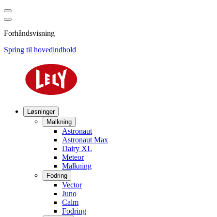
Forhåndsvisning
Spring til hovedindhold
Løsninger
Malkning
Astronaut
Astronaut Max
Dairy XL
Meteor
Malkning
Fodring
Vector
Juno
Calm
Fodring