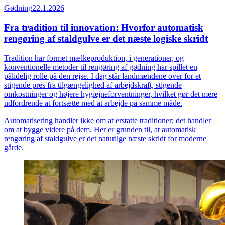
Gødning
22.1.2026
Fra tradition til innovation: Hvorfor automatisk
rengøring af staldgulve er det næste logiske skridt
Tradition har formet mælkeproduktion, i generationer, og
konventionelle metoder til rengøring af gødning har spillet en
pålidelig rolle på den rejse. I dag står landmændene over for et
stigende pres fra tilgængelighed af arbejdskraft, stigende
omkostninger og højere hygiejneforventninger, hvilket gør det mere
udfordrende at fortsætte med at arbejde på samme måde.
Automatisering handler ikke om at erstatte traditioner; det handler
om at bygge videre på dem. Her er grunden til, at automatisk
rengøring af staldgulve er det naturlige næste skridt for moderne
gårde.