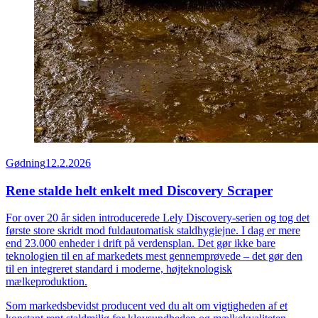
Gødning
12.2.2026
Rene stalde helt enkelt med Discovery Scraper
For over 20 år siden introducerede Lely Discovery-serien og tog det
første store skridt mod fuldautomatisk staldhygiejne. I dag er mere
end 23.000 enheder i drift på verdensplan. Det gør ikke bare
teknologien til en af markedets mest gennemprøvede – det gør den
til en integreret standard i moderne, højteknologisk
mælkeproduktion.
Som markedsbevidst producent ved du alt om vigtigheden af et