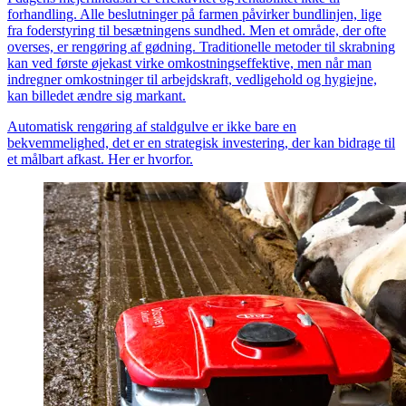
forhandling. Alle beslutninger på farmen påvirker bundlinjen, lige
fra foderstyring til besætningens sundhed. Men et område, der ofte
overses, er rengøring af gødning. Traditionelle metoder til skrabning
kan ved første øjekast virke omkostningseffektive, men når man
indregner omkostninger til arbejdskraft, vedligehold og hygiejne,
kan billedet ændre sig markant.
Automatisk rengøring af staldgulve er ikke bare en
bekvemmelighed, det er en strategisk investering, der kan bidrage til
et målbart afkast. Her er hvorfor.