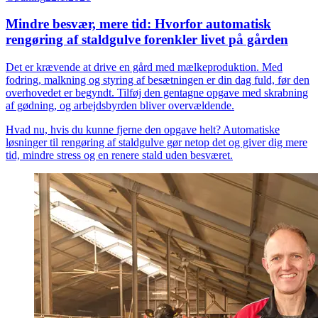
Mindre besvær, mere tid: Hvorfor automatisk
rengøring af staldgulve forenkler livet på gården
Det er krævende at drive en gård med mælkeproduktion. Med
fodring, malkning og styring af besætningen er din dag fuld, før den
overhovedet er begyndt. Tilføj den gentagne opgave med skrabning
af gødning, og arbejdsbyrden bliver overvældende.
Hvad nu, hvis du kunne fjerne den opgave helt? Automatiske
løsninger til rengøring af staldgulve gør netop det og giver dig mere
tid, mindre stress og en renere stald uden besværet.