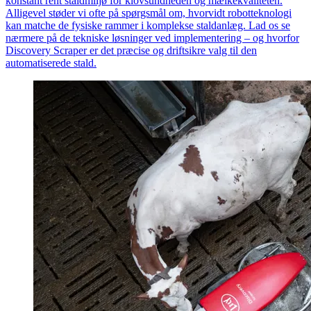
konstant rent staldmiljø for klovsundheden og mælkekvaliteten.
Alligevel støder vi ofte på spørgsmål om, hvorvidt robotteknologi
kan matche de fysiske rammer i komplekse staldanlæg. Lad os se
nærmere på de tekniske løsninger ved implementering – og hvorfor
Discovery Scraper er det præcise og driftsikre valg til den
automatiserede stald.