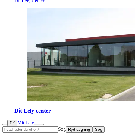
Dit Lely Center
Dit Lely center
Mit Lely
DK
Søg
Ryd søgning
Søg