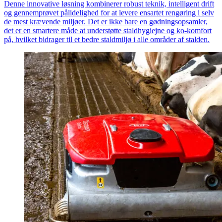
Denne innovative løsning kombinerer robust teknik, intelligent drift
og gennemprøvet pålidelighed for at levere ensartet rengøring i selv
de mest krævende miljøer. Det er ikke bare en gødningsopsamler,
det er en smartere måde at understøtte staldhygiejne og ko-komfort
på, hvilket bidrager til et bedre staldmiljø i alle områder af stalden.