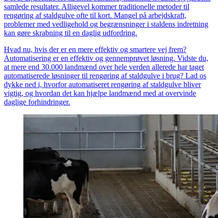
samlede resultater. Alligevel kommer traditionelle metoder til
rengøring af staldgulve ofte til kort. Mangel på arbejdskraft,
problemer med vedligehold og begrænsninger i staldens indretning
kan gøre skrabning til en daglig udfordring.
Hvad nu, hvis der er en mere effektiv og smartere vej frem?
Automatisering er en effektiv og gennemprøvet løsning. Vidste du,
at mere end 30.000 landmænd over hele verden allerede har taget
automatiserede løsninger til rengøring af staldgulve i brug? Lad os
dykke ned i, hvorfor automatiseret rengøring af staldgulve bliver
vigtig, og hvordan det kan hjælpe landmænd med at overvinde
daglige forhindringer.