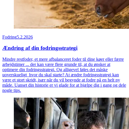
Fodring
5.2.2026
Ændring af din fodringsstrategi
Mindre restfoder, et mere afbalanceret foder til dine køer eller færre
arbejdstimer ... der kan være flere grunde til, at du ønsker at
optimere din fodringsstrategi. Og alligevel føles det måske
uoverskueligt hvor du skal starte? At ændre fodringsstrategi kan
være et stort skridt, især når du vil begynde at fodre på en helt ny
måde. Uanset din historie er vi glade for at hjælpe dig i gang og dele
nogle tips.