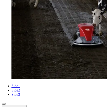
Side
1
Side
2
Side
3