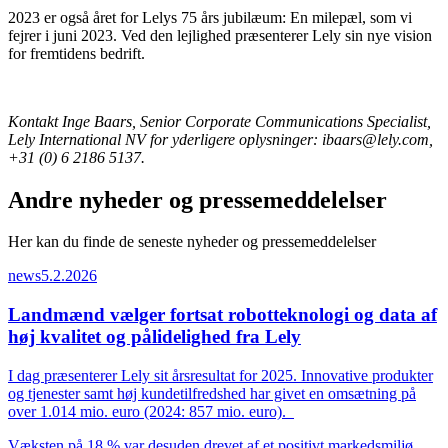
2023 er også året for Lelys 75 års jubilæum: En milepæl, som vi
fejrer i juni 2023. Ved den lejlighed præsenterer Lely sin nye vision
for fremtidens bedrift.
Kontakt Inge Baars, Senior Corporate Communications Specialist,
Lely International NV for yderligere oplysninger: ibaars@lely.com,
+31 (0) 6 2186 5137.
Andre nyheder og pressemeddelelser
Her kan du finde de seneste nyheder og pressemeddelelser
news
5.2.2026
Landmænd vælger fortsat robotteknologi og data af
høj kvalitet og pålidelighed fra Lely
I dag præsenterer Lely sit årsresultat for 2025. Innovative produkter
og tjenester samt høj kundetilfredshed har givet en omsætning på
over 1.014 mio. euro (2024: 857 mio. euro).
Væksten på 18 % var desuden drevet af et positivt markedsmiljø