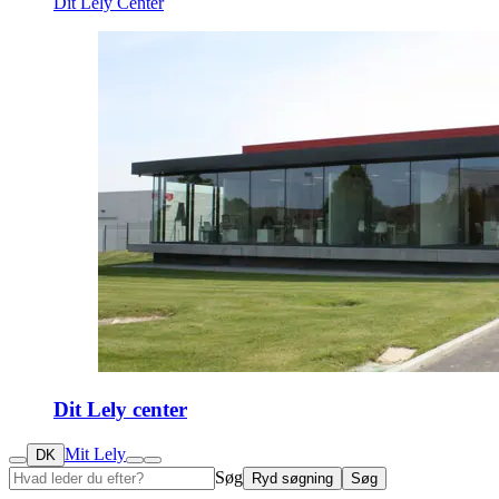
Dit Lely Center
Dit Lely center
Mit Lely
DK
Søg
Ryd søgning
Søg