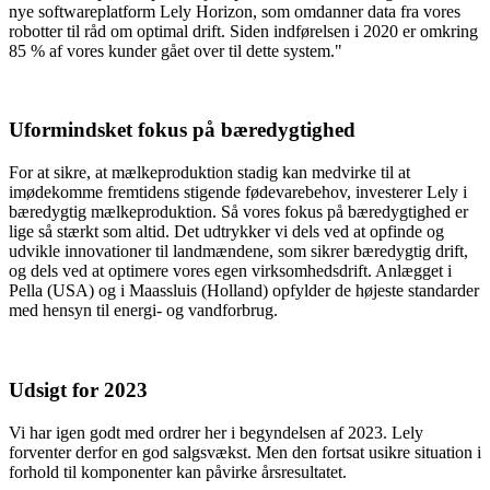
nye softwareplatform Lely Horizon, som omdanner data fra vores
robotter til råd om optimal drift. Siden indførelsen i 2020 er omkring
85 % af vores kunder gået over til dette system."
Uformindsket fokus på bæredygtighed
For at sikre, at mælkeproduktion stadig kan medvirke til at
imødekomme fremtidens stigende fødevarebehov, investerer Lely i
bæredygtig mælkeproduktion. Så vores fokus på bæredygtighed er
lige så stærkt som altid. Det udtrykker vi dels ved at opfinde og
udvikle innovationer til landmændene, som sikrer bæredygtig drift,
og dels ved at optimere vores egen virksomhedsdrift. Anlægget i
Pella (USA) og i Maassluis (Holland) opfylder de højeste standarder
med hensyn til energi- og vandforbrug.
Udsigt for 2023
Vi har igen godt med ordrer her i begyndelsen af 2023. Lely
forventer derfor en god salgsvækst. Men den fortsat usikre situation i
forhold til komponenter kan påvirke årsresultatet.