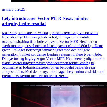
news
18.3.2025
Lely introducerer Vector MFR Next: mindre
arbejde, bedre resultat
Maassluis, 18. marts 2025
I dag præsenterede Lely
Vector
MFR
Next
, den nye blande- og foderrobot, der tager automatisk
præcisionsfodring til et højere niveau
.
Vector
MFR
Next
har en
stærk motor og et stel med en lastekapacitet på op til 800
kg .
Dette
giver 35% øget fodervægt sammenlignet med den tidligere
generation, hvilket gør denne løsning velegnet til flere
typer
gårde.
De nye f
or- og
baglygter gør
Vector
MFR
Next
mere synlig i mørke
stalde.
Vector
tilbyder mælkeproducenter en robust løsning til
optimering af
fodringsstrategi
en
og
en
betydelig
besparelse
på
arbejdskraften. Med denne nye robot tager Lely endnu et skridt mod
Fremtidens Bedrift med
Vector
MFR
Next
.