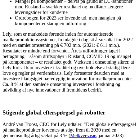
Mangel på komponenter – delvis på grund af EU-sanktioner
mod Rusland – svækker resultatet og medfører længere
leveringstider for kunderne
Ordrebogen for 2023 ser lovende ud, men manglen på
komponenter er stadig en udfordring
Lely, som er markedets førende inden for automatiserede
mælkeproduktionssystemer, fremlagde i dag sit årsresultat for 2022
med en samlet omsætning på € 702 mio. (2021: € 611 mio.).
Resultatet er mindre end forventet. Årets udfordringer taget i
betragtning – såsom driftsophør i Rusland, COVID-19 og mangel
på komponenter – er resultatet godt. Væksten i omsætning sikrer, at
Lely fortsat kan investere i kvalitet og overholdelse af stadig flere
love og regler på verdensbasis. Lely fortsætter desuden med at
investere i langsigtet bæredygtig innovation for mælkeproducenter.
Ca. 8 % af den samlede omsætning investeres i forskning og
udvikling af nye innovationer til fremtidens bedrift.
Stigende global efterspørgsel på robotter
André van Troost, CEO for Lely udtaler: "Den globale efterspørgsel
på mælkeprodukter forventes at stige frem til 2030 med en
gennemsnitlig årlig vækst på 3 % (
Melkveevisie
, januar 2023).