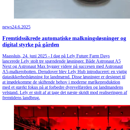
news
24.6.2025
Fremtidssikrede automatiske malkningsløsninger og
digital styrke på gården
Maassluis, 24. juni 2025 - I dag på Lely Future Farm Days
lancerede Lely stolt tre spændende løsninger. Både Astronaut A5
Next og Astronaut Max bygger videre på succesen med Astronaut
A5-malkerobotten. Derudover blev Lely Hub introduceret: en vigtig
datasikkerhedsløsning for landmænd. Disse løsninger er designet til
at imødekomme de skiftende behov i moderne mælkeproduktion
med et stærkt fokus på at forbedre dyrevelfærden og landmandens
velstand. Lely er stolt af at tage det næste skridt mod realiseringen af
fremtidens landbrug.