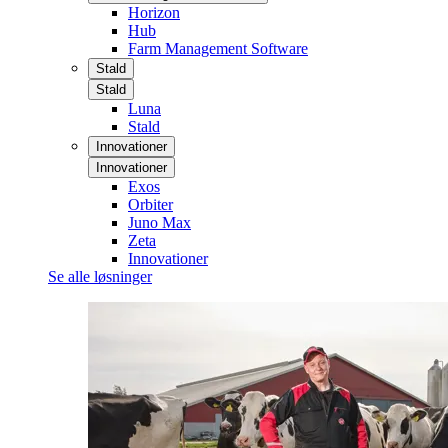
Horizon
Hub
Farm Management Software
Stald
Stald
Luna
Stald
Innovationer
Innovationer
Exos
Orbiter
Juno Max
Zeta
Innovationer
Se alle løsninger