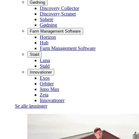
Gødning
Discovery Collector
Discovery Scraper
Sphere
Gødning
Farm Management Software
Horizon
Hub
Farm Management Software
Stald
Luna
Stald
Innovationer
Exos
Orbiter
Juno Max
Zeta
Innovationer
Se alle løsninger