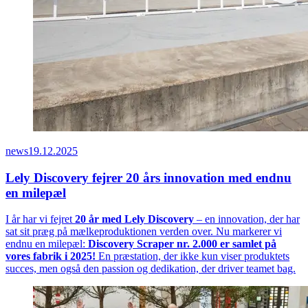
news
19.12.2025
Lely Discovery fejrer 20 års innovation med endnu
en milepæl
I år har vi fejret
20 år med Lely Discovery
– en innovation, der har
sat sit præg på mælkeproduktionen verden over. Nu markerer vi
endnu en milepæl:
Discovery Scraper nr. 2.000 er samlet på
vores fabrik i 2025!
En præstation, der ikke kun viser produktets
succes, men også den passion og dedikation, der driver teamet bag.