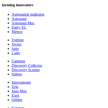
farming innovators
Automatisk malkning
Astronaut
Astronaut Max
Dairy XL
Meteor
Fodring
Vector
Juno
Calm
Gødning
Discovery Collector
Discovery Scraper
Sphere
Innovationer
Zeta
Juno Max
Exos
Orbiter
Services