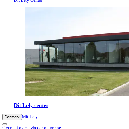
Dit Lely Center
Dit Lely center
Mit Lely
Danmark
Oversigt over nyheder og presse