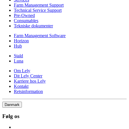
Farm Management Support
Technical Service Support
Pre-Owned
Consumables
Tekniske dokumenter
Farm Management Software
Horizon
Hub
Stald
Luna
Om Lely
Dit Lely Center
Karriere hos Lely
Kontakt
Retsinformation
Danmark
Følg os