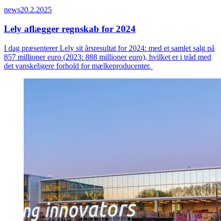
news
20.2.2025
Lely aflægger regnskab for 2024
I dag
præsenterer
Lely
sit
årsresultat
for
2024:
med
et
samlet
salg
på
8
57
millioner
euro (2023: 888
millioner
euro),
hvilket
er i
tråd
med
det
vanskeligere
forhold
for
mælkeproducenter
.