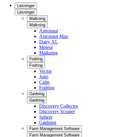
Løsninger
Løsninger
Malkning
Malkning
Astronaut
Astronaut Max
Dairy XL
Meteor
Malkning
Fodring
Fodring
Vector
Juno
Calm
Fodring
Gødning
Gødning
Discovery Collector
Discovery Scraper
Sphere
Gødning
Farm Management Software
Farm Management Software