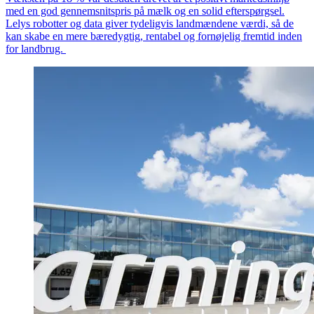
med en god gennemsnitspris på mælk og en solid efterspørgsel.
Lelys robotter og data giver tydeligvis landmændene værdi, så de
kan skabe en mere bæredygtig, rentabel og fornøjelig fremtid inden
for landbrug.