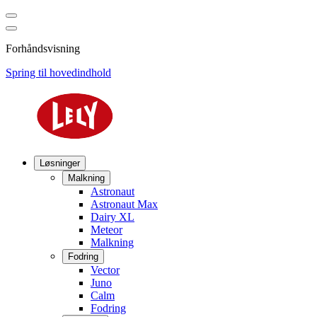
Forhåndsvisning
Spring til hovedindhold
Løsninger
Malkning
Astronaut
Astronaut Max
Dairy XL
Meteor
Malkning
Fodring
Vector
Juno
Calm
Fodring