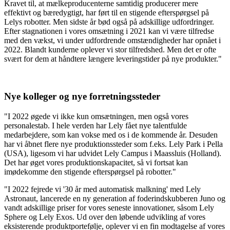
Kravet til, at mælkeproducenterne samtidig producerer mere
effektivt og bæredygtigt, har ført til en stigende efterspørgsel på
Lelys robotter. Men sidste år bød også på adskillige udfordringer.
Efter stagnationen i vores omsætning i 2021 kan vi være tilfredse
med den vækst, vi under udfordrende omstændigheder har opnået i
2022. Blandt kunderne oplever vi stor tilfredshed. Men det er ofte
svært for dem at håndtere længere leveringstider på nye produkter."
Nye kolleger og nye forretningssteder
"I 2022 øgede vi ikke kun omsætningen, men også vores
personalestab. I hele verden har Lely fået nye talentfulde
medarbejdere, som kan vokse med os i de kommende år. Desuden
har vi åbnet flere nye produktionssteder som f.eks. Lely Park i Pella
(USA), ligesom vi har udvidet Lely Campus i Maassluis (Holland).
Det har øget vores produktionskapacitet, så vi fortsat kan
imødekomme den stigende efterspørgsel på robotter."
"I 2022 fejrede vi '30 år med automatisk malkning' med Lely
Astronaut, lancerede en ny generation af foderindskubberen Juno og
vandt adskillige priser for vores seneste innovationer, såsom Lely
Sphere og Lely Exos. Ud over den løbende udvikling af vores
eksisterende produktportefølje, oplever vi en fin modtagelse af vores