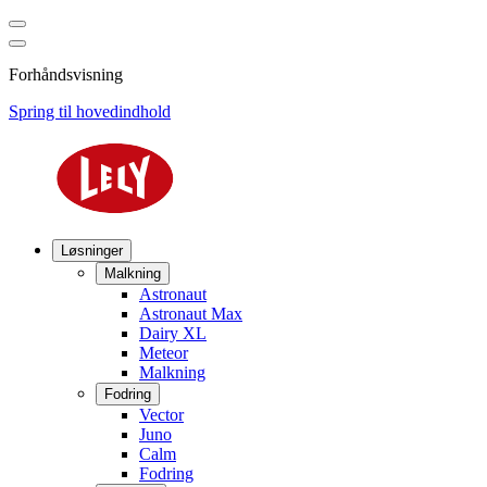
Forhåndsvisning
Spring til hovedindhold
Løsninger
Malkning
Astronaut
Astronaut Max
Dairy XL
Meteor
Malkning
Fodring
Vector
Juno
Calm
Fodring