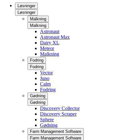
Løsninger
Løsninger
Malkning
Malkning
Astronaut
Astronaut Max
Dairy XL
Meteor
Malkning
Fodring
Fodring
Vector
Juno
Calm
Fodring
Gødning
Gødning
Discovery Collector
Discovery Scraper
Sphere
Gødning
Farm Management Software
Farm Management Software