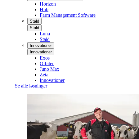
Horizon
Hub
Farm Management Software
Stald
Stald
Luna
Stald
Innovationer
Innovationer
Exos
Orbiter
Juno Max
Zeta
Innovationer
Se alle løsninger