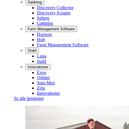
Gødning
Discovery Collector
Discovery Scraper
Sphere
Gødning
Farm Management Software
Horizon
Hub
Farm Management Software
Stald
Luna
Stald
Innovationer
Exos
Orbiter
Juno Max
Zeta
Innovationer
Se alle løsninger