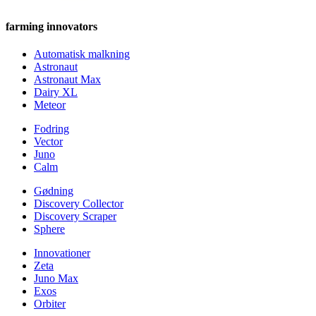
farming innovators
Automatisk malkning
Astronaut
Astronaut Max
Dairy XL
Meteor
Fodring
Vector
Juno
Calm
Gødning
Discovery Collector
Discovery Scraper
Sphere
Innovationer
Zeta
Juno Max
Exos
Orbiter