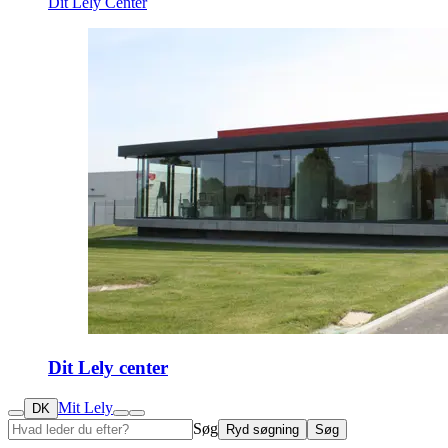
Dit Lely Center
Dit Lely center
Mit Lely
DK
Søg
Ryd søgning
Søg