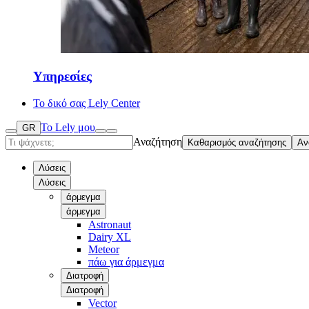
Υπηρεσίες
Το δικό σας Lely Center
Το Lely μου
GR
Αναζήτηση
Καθαρισμός αναζήτησης
Αν
Λύσεις
Λύσεις
άρμεγμα
άρμεγμα
Astronaut
Dairy XL
Meteor
πάω για άρμεγμα
Διατροφή
Διατροφή
Vector