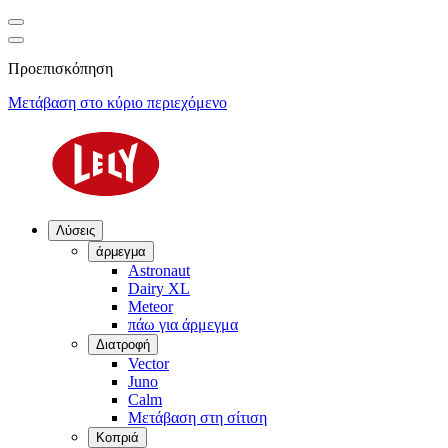
Προεπισκόπηση
Μετάβαση στο κύριο περιεχόμενο
Λύσεις
άρμεγμα
Astronaut
Dairy XL
Meteor
πάω για άρμεγμα
Διατροφή
Vector
Juno
Calm
Μετάβαση στη σίτιση
Κοπριά