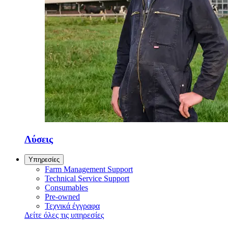
Λύσεις
Υπηρεσίες
Farm Management Support
Technical Service Support
Consumables
Pre-owned
Τεχνικά έγγραφα
Δείτε όλες τις υπηρεσίες