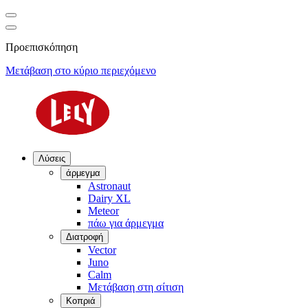
Προεπισκόπηση
Μετάβαση στο κύριο περιεχόμενο
Λύσεις
άρμεγμα
Astronaut
Dairy XL
Meteor
πάω για άρμεγμα
Διατροφή
Vector
Juno
Calm
Μετάβαση στη σίτιση
Κοπριά