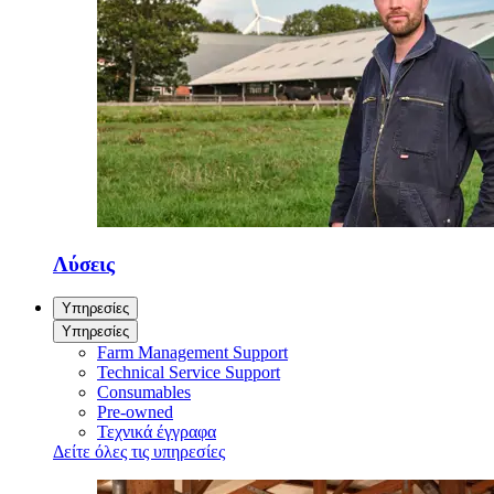
Λύσεις
Υπηρεσίες
Υπηρεσίες
Farm Management Support
Technical Service Support
Consumables
Pre-owned
Τεχνικά έγγραφα
Δείτε όλες τις υπηρεσίες