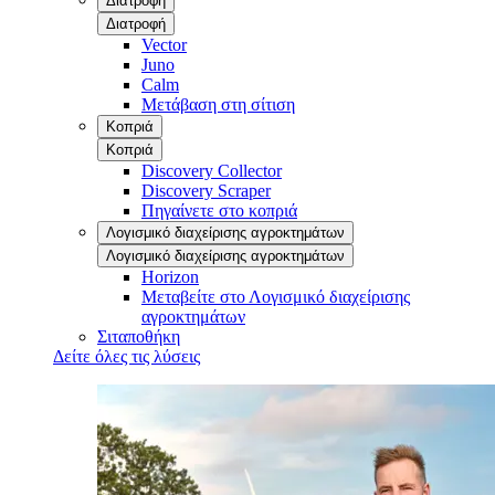
Διατροφή
Διατροφή
Vector
Juno
Calm
Μετάβαση στη σίτιση
Κοπριά
Κοπριά
Discovery Collector
Discovery Scraper
Πηγαίνετε στο κοπριά
Λογισμικό διαχείρισης αγροκτημάτων
Λογισμικό διαχείρισης αγροκτημάτων
Horizon
Μεταβείτε στο Λογισμικό διαχείρισης
αγροκτημάτων
Σιταποθήκη
Δείτε όλες τις λύσεις